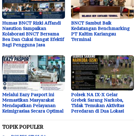
Humas BNCT Rizki Affandi
BNCT Sambut Baik
Nasution Sampaikan
Kedatangan Benchmarking
Kolaborasi BNCT Bersama
PT Kaltim Kariangau
Bea Dan Cukai Sangat Efektif
Terminal
Bagi Pengguna Jasa
Melalui Eazy Pasport ini
Polsek NA IX-X Gelar
Memastikan Masyarakat
Grebek Sarang Narkoba,
Mendapatkan Pelayanan
Tidak Temukan Aktivitas
Keimigrasiaa Secara Optimal
Peredaran di Dua Lokasi
TOPIK POPULER