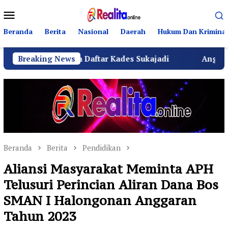
Loncat
Menu
ke
Mobile
konten
Beranda
Berita
Nasional
Daerah
Hukum Dan Kriminal
 Hamzah Daftar Kades Sukajadi
Breaking News
Anggota DPRD Bekas
Beranda
Berita
Pendidikan
Aliansi Masyarakat Meminta APH
Telusuri Perincian Aliran Dana Bos
SMAN I Halongonan Anggaran
Tahun 2023