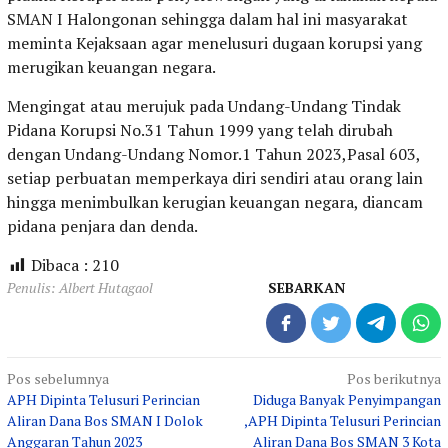
SMAN I Halongonan sehingga dalam hal ini masyarakat
meminta Kejaksaan agar menelusuri dugaan korupsi yang
merugikan keuangan negara.
Mengingat atau merujuk pada Undang-Undang Tindak
Pidana Korupsi No.31 Tahun 1999 yang telah dirubah
dengan Undang-Undang Nomor.1 Tahun 2023,Pasal 603,
setiap perbuatan memperkaya diri sendiri atau orang lain
hingga menimbulkan kerugian keuangan negara, diancam
pidana penjara dan denda.
Dibaca :
210
Penulis: Albert Hutagaol
SEBARKAN
Navigasi
Pos sebelumnya
Pos berikutnya
APH Dipinta Telusuri Perincian
Diduga Banyak Penyimpangan
pos
Aliran Dana Bos SMAN I Dolok
,APH Dipinta Telusuri Perincian
Anggaran Tahun 2023
Aliran Dana Bos SMAN 3 Kota