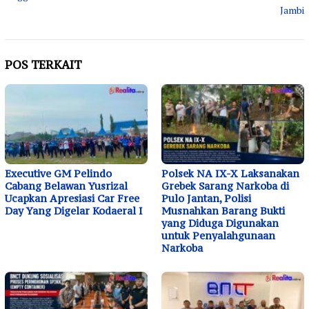
Jambi
POS TERKAIT
Executive GM Pelindo
Polsek NA IX-X Laksanakan
Cabang Belawan Yusrizal
Grebek Sarang Narkoba di
Ucapkan Apresiasi Car Free
Pulo Jantan, Polisi
Day Yang Digelar Kodaeral I
Musnahkan Barang Bukti
yang Diduga Digunakan
untuk Penyalahgunaan
Narkoba