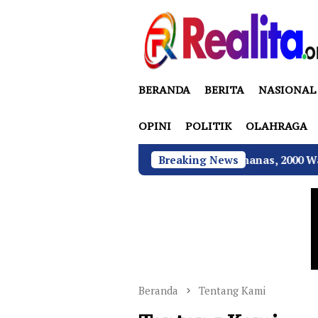
Loncat
ke
konten
BERANDA
BERITA
NASIONAL
OPINI
POLITIK
OLAHRAGA
Suhu Pilkades Sukamulya Memanas, 2000 Warga Renc
Breaking News
Beranda
Tentang Kami