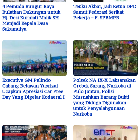
4 Pemuda Bungur Raya
Teuku Akbar, Jadi Ketua DPD
Bulatkan Dukungan untuk
Sumut Federasi Serikat
Hj. Desi Kurniati Malik SH
Pekerja – F. SPBMPB
Menjadi Kepala Desa
Sukamulya
Executive GM Pelindo
Polsek NA IX-X Laksanakan
Cabang Belawan Yusrizal
Grebek Sarang Narkoba di
Ucapkan Apresiasi Car Free
Pulo Jantan, Polisi
Day Yang Digelar Kodaeral I
Musnahkan Barang Bukti
yang Diduga Digunakan
untuk Penyalahgunaan
Narkoba