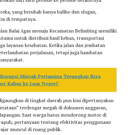
ereka, yang berubah hanya baliho dan slogan,
tia di tempatnya.
alan Balai Agas menuju Kecamatan Belimbing memiliki
s utama untuk distribusi hasil kebun, transportasi
ga layanan kesehatan. Ketika jalan dan jembatan
eterlambatan perjalanan, tetapi juga hambatan
masyarakat.
 Korupsi Minyak Pertamina Terungkap Riza
her Kabur ke Luar Negeri"
igaungkan di tingkat daerah pun kini dipertanyakan
emerataan” terdengar megah di dokumen anggaran,
i lapangan. Saat warga harus mendorong motor di
rapuh, pertanyaan tentang efektivitas penggunaan
ar muncul di ruang publik.