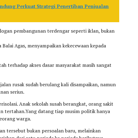
ndung Perkuat Strategi Penertiban Penjualan
ogan pembangunan terdengar seperti iklan, bukan
a Balai Agas, menyampaikan kekecewaan kepada
tah terhadap akses dasar masyarakat masih sangat
jalan rusak sudah berulang kali disampaikan, namun
nan serius.
risolasi. Anak sekolah susah berangkat, orang sakit
un tertahan.Yang datang tiap musim politik hanya
 seorang warga.
an tersebut bukan persoalan baru, melainkan
iskan dari satu periode ke periode berikutnya.