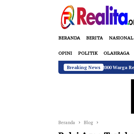
Loncat
ke
konten
BERANDA
BERITA
NASIONAL
OPINI
POLITIK
OLAHRAGA
s Sukamulya Memanas, 2000 Warga Rencana Gelar Aksi Demo
Breaking News
Beranda
Blog