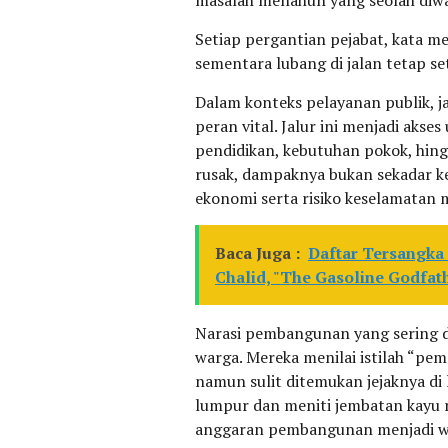
Setiap pergantian pejabat, kata m
sementara lubang di jalan tetap se
Dalam konteks pelayanan publik, j
peran vital. Jalur ini menjadi akse
pendidikan, kebutuhan pokok, hing
rusak, dampaknya bukan sekadar k
ekonomi serta risiko keselamatan 
Baca Juga :
Daftar Tersangka
Chalid, "The Gasoline Godfat
Narasi pembangunan yang sering d
warga. Mereka menilai istilah “p
namun sulit ditemukan jejaknya d
lumpur dan meniti jembatan kayu 
anggaran pembangunan menjadi waj