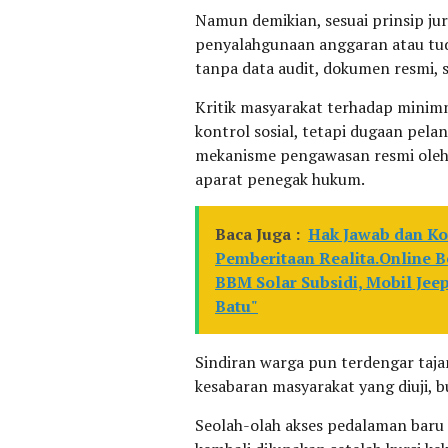
Namun demikian, sesuai prinsip jur
penyalahgunaan anggaran atau tud
tanpa data audit, dokumen resmi, 
Kritik masyarakat terhadap minim
kontrol sosial, tetapi dugaan pel
mekanisme pengawasan resmi oleh
aparat penegak hukum.
Baca Juga :
Hak Jawab dan Kor
Pemberitaan Realita.Online B
BBM Solar Subsidi, Mobil Je
Batu"
Sindiran warga pun terdengar tajam
kesabaran masyarakat yang diuji,
Seolah-olah akses pedalaman baru