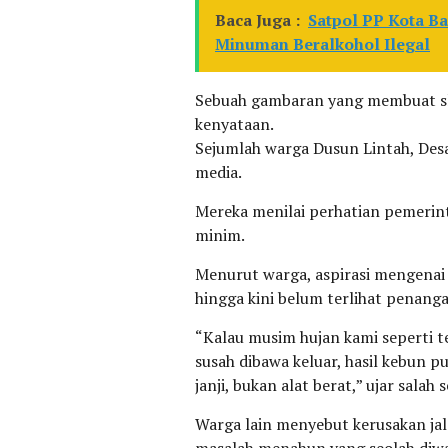
Baca Juga :
Satpol PP Kota Ba
Minuman Beralkohol Ilegal
Sebuah gambaran yang membuat sl
kenyataan.
Sejumlah warga Dusun Lintah, Des
media.
Mereka menilai perhatian pemerin
minim.
Menurut warga, aspirasi mengenai 
hingga kini belum terlihat penanga
“Kalau musim hujan kami seperti te
susah dibawa keluar, hasil kebun p
janji, bukan alat berat,” ujar salah
Warga lain menyebut kerusakan jal
masalah menahun yang seolah diwar