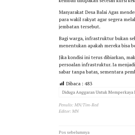
kembali dilupakan setelah kursi k
Masyarakat Desa Balai Agas mende
para wakil rakyat agar segera mel
jembatan tersebut.
Bagi warga, infrastruktur bukan se
menentukan apakah mereka bisa bek
Jika kondisi ini terus dibiarkan, m
persoalan infrastruktur. Ia menja
sabar tanpa batas, sementara pemb
Dibaca :
483
Diduga Anggaran Untuk Memperkaya D
Penulis: MN/Tim-Red
Editor: MN
Navigasi
Pos sebelumnya