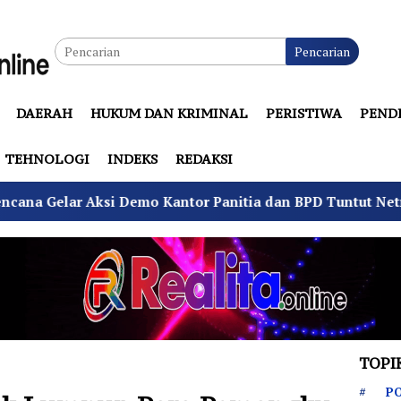
Pencarian
DAERAH
HUKUM DAN KRIMINAL
PERISTIWA
PEND
TEHNOLOGI
INDEKS
REDAKSI
 Kantor Panitia dan BPD Tuntut Netralitas
Komand
TOPI
PO