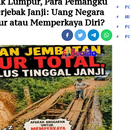
bak Lumpur, Para Pemangku
PO
rjebak Janji: Uang Negara
HU
tur atau Memperkaya Diri?
P
P