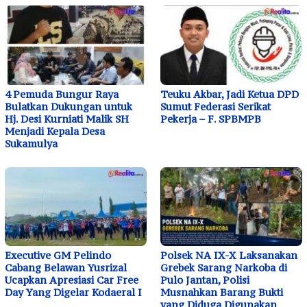
4 Pemuda Bungur Raya
Teuku Akbar, Jadi Ketua DPD
Bulatkan Dukungan untuk
Sumut Federasi Serikat
Hj. Desi Kurniati Malik SH
Pekerja – F. SPBMPB
Menjadi Kepala Desa
Sukamulya
Executive GM Pelindo
Polsek NA IX-X Laksanakan
Cabang Belawan Yusrizal
Grebek Sarang Narkoba di
Ucapkan Apresiasi Car Free
Pulo Jantan, Polisi
Day Yang Digelar Kodaeral I
Musnahkan Barang Bukti
yang Diduga Digunakan