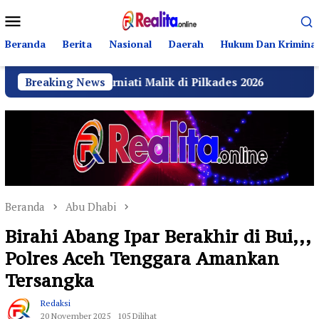
Loncat
Menu
ke
Mobile
konten
Beranda
Berita
Nasional
Daerah
Hukum Dan Kriminal
 Kurniati Malik di Pilkades 2026
Breaking News
GRIB Jaya Labuha
Beranda
Abu Dhabi
Birahi Abang Ipar Berakhir di Bui,,,
Polres Aceh Tenggara Amankan
Tersangka
Redaksi
20 November 2025
105 Dilihat