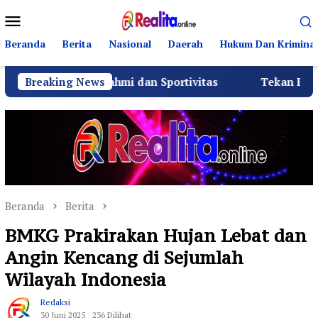
Loncat
Menu
ke
Mobile
konten
Beranda
Berita
Nasional
Daerah
Hukum Dan Kriminal
Silaturahmi dan Sportivitas
Breaking News
Tekan Fatalitas Kecela
Beranda
Berita
BMKG Prakirakan Hujan Lebat dan
Angin Kencang di Sejumlah
Wilayah Indonesia
Redaksi
30 Juni 2025
236 Dilihat