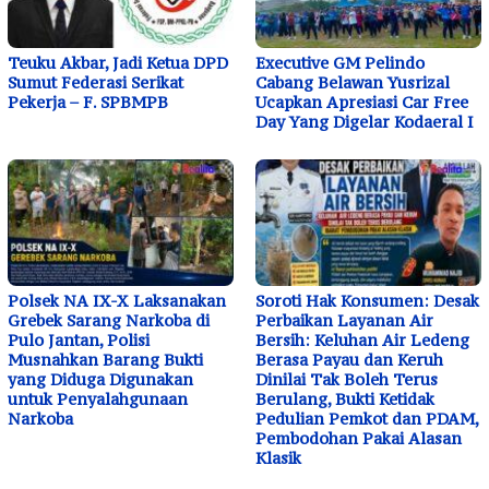
Teuku Akbar, Jadi Ketua DPD
Executive GM Pelindo
Sumut Federasi Serikat
Cabang Belawan Yusrizal
Pekerja – F. SPBMPB
Ucapkan Apresiasi Car Free
Day Yang Digelar Kodaeral I
Polsek NA IX-X Laksanakan
Soroti Hak Konsumen: Desak
Grebek Sarang Narkoba di
Perbaikan Layanan Air
Pulo Jantan, Polisi
Bersih: Keluhan Air Ledeng
Musnahkan Barang Bukti
Berasa Payau dan Keruh
yang Diduga Digunakan
Dinilai Tak Boleh Terus
untuk Penyalahgunaan
Berulang, Bukti Ketidak
Narkoba
Pedulian Pemkot dan PDAM,
Pembodohan Pakai Alasan
Klasik