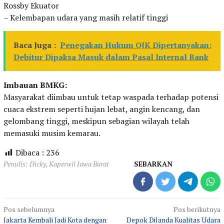
Rossby Ekuator
– Kelembapan udara yang masih relatif tinggi
Baca Juga :
Penegakan Hukum OJK Dipertanyakan:
Debitur Dipaksa Masuk dalam Pasal Internal Bank
Imbauan BMKG:
Masyarakat diimbau untuk tetap waspada terhadap potensi
cuaca ekstrem seperti hujan lebat, angin kencang, dan
gelombang tinggi, meskipun sebagian wilayah telah
memasuki musim kemarau.
Dibaca :
236
Penulis: Dicky, Kaperwil Jawa Barat
SEBARKAN
Navigasi
Pos sebelumnya
Pos berikutnya
Jakarta Kembali Jadi Kota dengan
Depok Dilanda Kualitas Udara