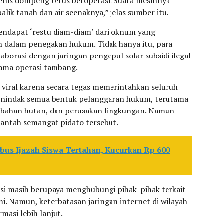
jenis dompeng terus beroperasi. Suara mesinnya
k tanah dan air seenaknya,” jelas sumber itu.
endapat ‘restu diam-diam’ dari oknum yang
n dalam penegakan hukum. Tidak hanya itu, para
borasi dengan jaringan pengepul solar subsidi ilegal
ama operasi tambang.
viral karena secara tegas memerintahkan seluruh
menindak semua bentuk pelanggaran hukum, terutama
rambahan hutan, dan perusakan lingkungan. Namun
antah semangat pidato tersebut.
bus Ijazah Siswa Tertahan, Kucurkan Rp 600
aksi masih berupaya menghubungi pihak-pihak terkait
i. Namun, keterbatasan jaringan internet di wilayah
masi lebih lanjut.