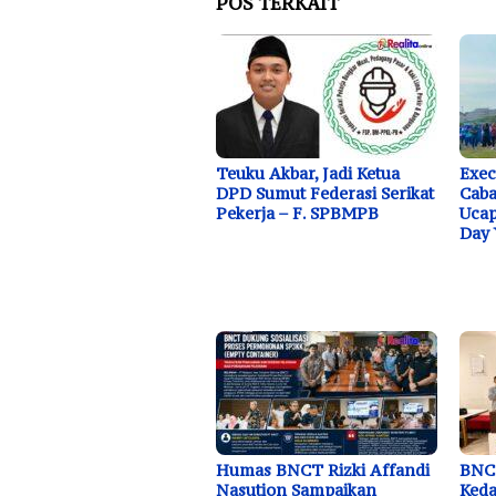
POS TERKAIT
Teuku Akbar, Jadi Ketua
Exec
DPD Sumut Federasi Serikat
Caba
Pekerja – F. SPBMPB
Ucap
Day 
Humas BNCT Rizki Affandi
BNC
Nasution Sampaikan
Ked