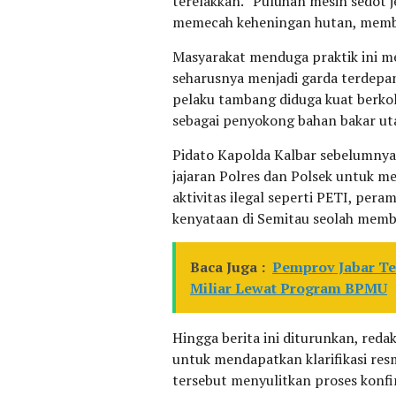
terelakkan. “Puluhan mesin sedot 
memecah keheningan hutan, membali
Masyarakat menduga praktik ini m
seharusnya menjadi garda terdepa
pelaku tambang diduga kuat berkola
sebagai penyokong bahan bakar ut
Pidato Kapolda Kalbar sebelumnya 
jajaran Polres dan Polsek untuk 
aktivitas ilegal seperti PETI, pe
kenyataan di Semitau seolah memb
Baca Juga :
Pemprov Jabar Te
Miliar Lewat Program BPMU
Hingga berita ini diturunkan, red
untuk mendapatkan klarifikasi resm
tersebut menyulitkan proses konfir