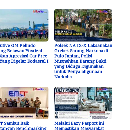
utive GM Pelindo
Polsek NA IX-X Laksanakan
ng Belawan Yusrizal
Grebek Sarang Narkoba di
kan Apresiasi Car Free
Pulo Jantan, Polisi
Yang Digelar Kodaeral I
Musnahkan Barang Bukti
yang Diduga Digunakan
untuk Penyalahgunaan
Narkoba
T Sambut Baik
Melalui Eazy Pasport ini
atangan Benchmarking
Memastikan Masyarakat