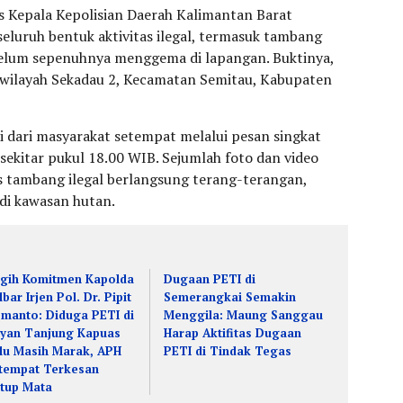
s Kepala Kepolisian Daerah Kalimantan Barat
eluruh bentuk aktivitas ilegal, termasuk tambang
 belum sepenuhnya menggema di lapangan. Buktinya,
di wilayah Sekadau 2, Kecamatan Semitau, Kabupaten
i dari masyarakat setempat melalui pesan singkat
ekitar pukul 18.00 WIB. Sejumlah foto dan video
s tambang ilegal berlangsung terang-terangan,
di kawasan hutan.
gih Komitmen Kapolda
Dugaan PETI di
lbar Irjen Pol. Dr. Pipit
Semerangkai Semakin
smanto: Diduga PETI di
Menggila: Maung Sanggau
yan Tanjung Kapuas
Harap Aktifitas Dugaan
lu Masih Marak, APH
PETI di Tindak Tegas
tempat Terkesan
tup Mata