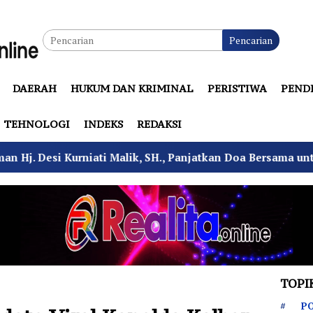
Pencarian
DAERAH
HUKUM DAN KRIMINAL
PERISTIWA
PEND
TEHNOLOGI
INDEKS
REDAKSI
 Malik, SH., Panjatkan Doa Bersama untuk Keluarga dan Ke
TOPI
PO