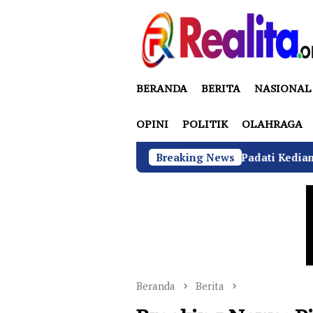
Loncat
ke
konten
BERANDA
BERITA
NASIONAL
OPINI
POLITIK
OLAHRAGA
ibuan Warga Sukamulya Padati Kediaman Hj. Desi Kurniati
Breaking News
Beranda
Berita