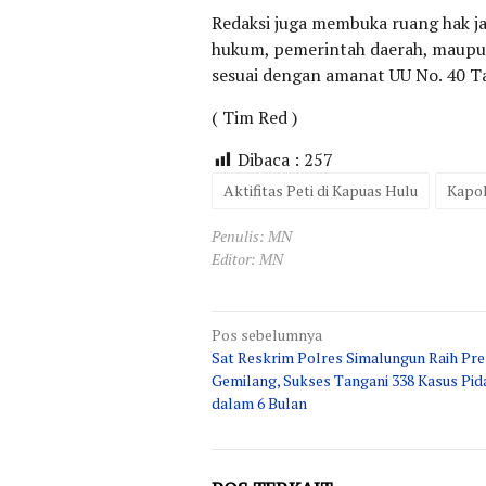
Redaksi juga membuka ruang hak jaw
hukum, pemerintah daerah, maupun 
sesuai dengan amanat UU No. 40 T
( Tim Red )
Dibaca :
257
Aktifitas Peti di Kapuas Hulu
Kapol
Penulis: MN
Editor: MN
Navigasi
Pos sebelumnya
Sat Reskrim Polres Simalungun Raih Pre
pos
Gemilang, Sukses Tangani 338 Kasus Pid
dalam 6 Bulan