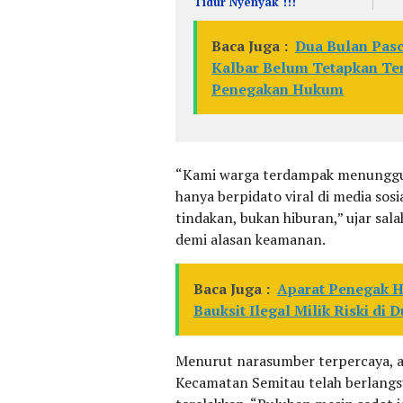
Tidur Nyenyak !!!
Baca Juga :
Dua Bulan Pasc
Kalbar Belum Tetapkan Ter
Penegakan Hukum
“Kami warga terdampak menunggu 
hanya berpidato viral di media sosi
tindakan, bukan hiburan,” ujar sa
demi alasan keamanan.
Baca Juga :
Aparat Penegak H
Bauksit Ilegal Milik Riski di
Menurut narasumber terpercaya, ak
Kecamatan Semitau telah berlangs