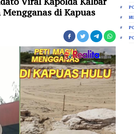
dato Viral Kapolda Kalbar
PO
ih Mengganas di Kapuas
HU
P
P