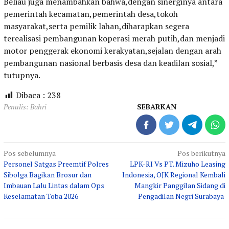
Beliau juga menambahkan bahwa,dengan sinerginya antara
pemerintah kecamatan,pemerintah desa,tokoh
masyarakat,serta pemilik lahan,diharapkan segera
terealisasi pembangunan koperasi merah putih,dan menjadi
motor penggerak ekonomi kerakyatan,sejalan dengan arah
pembangunan nasional berbasis desa dan keadilan sosial,”
tutupnya.
Dibaca :
238
Penulis: Bahri
SEBARKAN
Navigasi
Pos sebelumnya
Pos berikutnya
Personel Satgas Preemtif Polres
LPK-RI Vs PT. Mizuho Leasing
pos
Sibolga Bagikan Brosur dan
Indonesia, OJK Regional Kembali
Imbauan Lalu Lintas dalam Ops
Mangkir Panggilan Sidang di
Keselamatan Toba 2026
Pengadilan Negri Surabaya