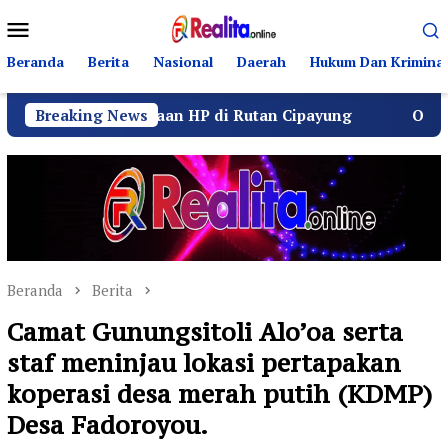
Loncat
Menu
ke
Mobile
konten
Beranda
Berita
Nasional
Daerah
Hukum Dan Kriminal
ti Dugaan HP di Rutan Cipayung
Breaking News
Operasi Senyap Ke
Beranda
Berita
Camat Gunungsitoli Alo’oa serta
staf meninjau lokasi pertapakan
koperasi desa merah putih (KDMP)
Desa Fadoroyou.