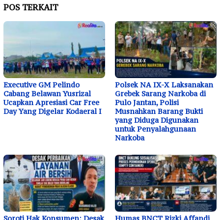
POS TERKAIT
Executive GM Pelindo
Polsek NA IX-X Laksanakan
Cabang Belawan Yusrizal
Grebek Sarang Narkoba di
Ucapkan Apresiasi Car Free
Pulo Jantan, Polisi
Day Yang Digelar Kodaeral I
Musnahkan Barang Bukti
yang Diduga Digunakan
untuk Penyalahgunaan
Narkoba
Soroti Hak Konsumen: Desak
Humas BNCT Rizki Affandi