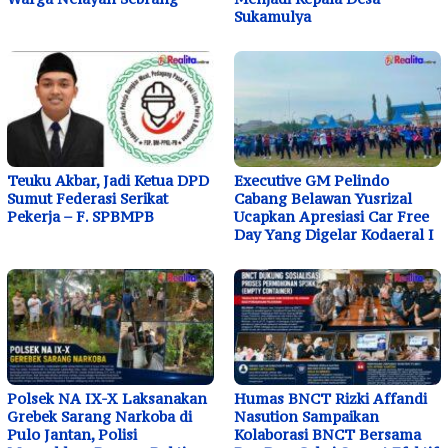
Sukamulya
Teuku Akbar, Jadi Ketua DPD
Executive GM Pelindo
Sumut Federasi Serikat
Cabang Belawan Yusrizal
Pekerja – F. SPBMPB
Ucapkan Apresiasi Car Free
Day Yang Digelar Kodaeral I
Polsek NA IX-X Laksanakan
Humas BNCT Rizki Affandi
Grebek Sarang Narkoba di
Nasution Sampaikan
Pulo Jantan, Polisi
Kolaborasi BNCT Bersama