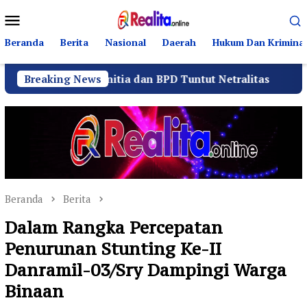
Loncat
Menu
ke
Mobile
konten
Beranda
Berita
Nasional
Daerah
Hukum Dan Kriminal
r Panitia dan BPD Tuntut Netralitas
Breaking News
Komando Angk
Beranda
Berita
Dalam Rangka Percepatan
Penurunan Stunting Ke-II
Danramil-03/Sry Dampingi Warga
Binaan