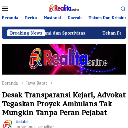
Loncat
Menu
ke
Mobile
konten
Beranda
Berita
Nasional
Daerah
Hukum Dan Kriminal
ilaturahmi dan Sportivitas
Breaking News
Tekan Fatalitas Kecelaka
Beranda
Jawa Barat
Desak Transparansi Kejari, Advokat
Tegaskan Proyek Ambulans Tak
Mungkin Tanpa Peran Pejabat
Redaksi
10 April 2026
288 Dilihat