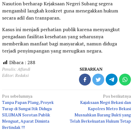
Nasution berharap Kejaksaan Negeri Subang segera
mengambil langkah konkret guna menegakkan hukum
secara adil dan transparan.
Kasus ini menjadi perhatian publik karena menyangkut
pengadaan fasilitas kesehatan yang seharusnya
memberikan manfaat bagi masyarakat, namun diduga
terjadi penyimpangan yang merugikan negara.
Dibaca :
288
Penulis: Affandi
SEBARKAN
Editor: Redaksi
Navigasi
Pos sebelumnya
Pos berikutnya
Tanpa Papan Plang, Proyek
Kajaksaan Negri Bekasi dan
pos
Turap di Sungai Itik Diduga
Kapolres Metro Bekasi
SILUMAN Sorotan Publik
Musnahkan Barang Bukti yang
Menguat, Aparat Diminta
Telah Berkekuatan Hukum Tetap
Bertindak !!!