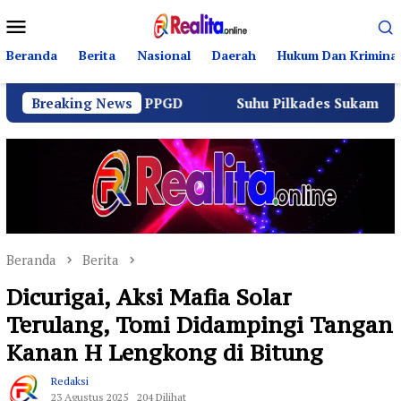
Loncat
Menu
ke
Mobile
konten
Beranda
Berita
Nasional
Daerah
Hukum Dan Kriminal
ntas dan PPGD
Breaking News
Suhu Pilkades Sukamulya Memanas, 20
Beranda
Berita
Dicurigai, Aksi Mafia Solar
Terulang, Tomi Didampingi Tangan
Kanan H Lengkong di Bitung
Redaksi
23 Agustus 2025
204 Dilihat