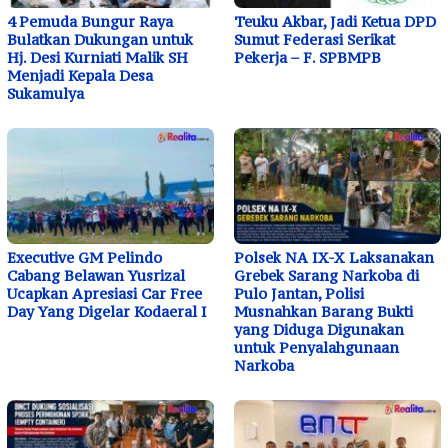
4 Pemuda Bungur Raya
Teuku Akbar, Jadi Ketua DPD
Bulatkan Dukungan untuk
Sumut Federasi Serikat
Hj. Desi Kurniati Malik SH
Pekerja – F. SPBMPB
Menjadi Kepala Desa
Sukamulya
Executive GM Pelindo
Polsek NA IX-X Laksanakan
Cabang Belawan Yusrizal
Grebek Sarang Narkoba di
Ucapkan Apresiasi Car Free
Pulo Jantan, Polisi
Day Yang Digelar Kodaeral I
Musnahkan Barang Bukti
yang Diduga Digunakan
untuk Penyalahgunaan
Narkoba