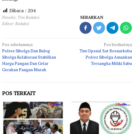
Dibaca :
204
Penulis: Tim Redaksi
SEBARKAN
Editor: Redaksi
Navigasi
Pos sebelumnya
Pos berikutnya
Polres Sibolga Dan Bulog
Tim Opsnal Sat Resnarkoba
pos
Sibolga Kolaborasi Stabilkan
Polres Sibolga Amankan
Harga Pangan Dan Gelar
Tersangka Miliki Sabu
Gerakan Pangan Murah
POS TERKAIT