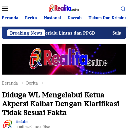
Loncat
Menu
ke
Mobile
konten
Beranda
Berita
Nasional
Daerah
Hukum Dan Kriminal
Tertib Berlalu Lintas dan PPGD
Breaking News
Suhu Pilkades Sukam
Beranda
Berita
Diduga WL Mengelabui Ketua
Akpersi Kalbar Dengan Klarifikasi
Tidak Sesuai Fakta
Redaksi
1 Juli 2025
184 Dilihat