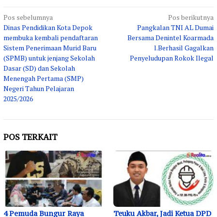
Navigasi
Pos sebelumnya
Pos berikutnya
Dinas Pendidikan Kota Depok
Pangkalan TNI AL Dumai
pos
membuka kembali pendaftaran
Bersama Denintel Koarmada
Sistem Penerimaan Murid Baru
l.Berhasil Gagalkan
(SPMB) untuk jenjang Sekolah
Penyeludupan Rokok Ilegal
Dasar (SD) dan Sekolah
Menengah Pertama (SMP)
Negeri Tahun Pelajaran
2025/2026
POS TERKAIT
4 Pemuda Bungur Raya
Teuku Akbar, Jadi Ketua DPD