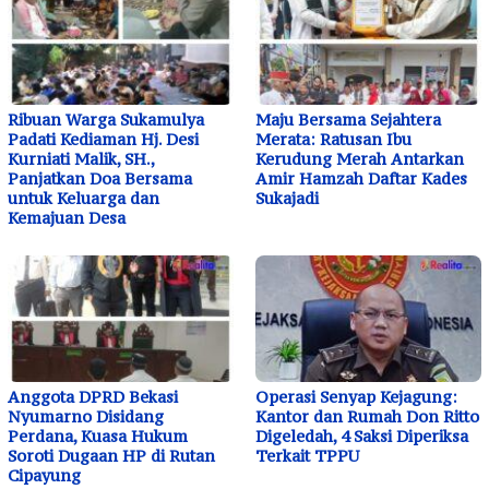
Ribuan Warga Sukamulya
Maju Bersama Sejahtera
Padati Kediaman Hj. Desi
Merata: Ratusan Ibu
Kurniati Malik, SH.,
Kerudung Merah Antarkan
Panjatkan Doa Bersama
Amir Hamzah Daftar Kades
untuk Keluarga dan
Sukajadi
Kemajuan Desa
Anggota DPRD Bekasi
Operasi Senyap Kejagung:
Nyumarno Disidang
Kantor dan Rumah Don Ritto
Perdana, Kuasa Hukum
Digeledah, 4 Saksi Diperiksa
Soroti Dugaan HP di Rutan
Terkait TPPU
Cipayung