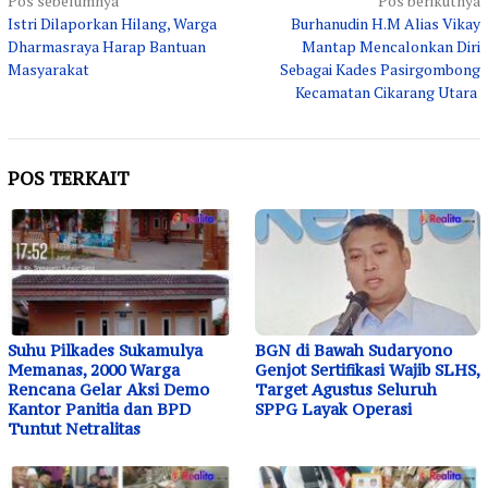
Navigasi
Pos sebelumnya
Pos berikutnya
Istri Dilaporkan Hilang, Warga
Burhanudin H.M Alias Vikay
pos
Dharmasraya Harap Bantuan
Mantap Mencalonkan Diri
Masyarakat
Sebagai Kades Pasirgombong
Kecamatan Cikarang Utara
POS TERKAIT
Suhu Pilkades Sukamulya
BGN di Bawah Sudaryono
Memanas, 2000 Warga
Genjot Sertifikasi Wajib SLHS,
Rencana Gelar Aksi Demo
Target Agustus Seluruh
Kantor Panitia dan BPD
SPPG Layak Operasi
Tuntut Netralitas