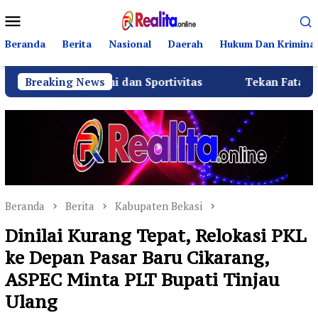
Loncat
Menu
ke
Mobile
konten
Beranda
Berita
Nasional
Daerah
Hukum Dan Kriminal
turahmi dan Sportivitas
Breaking News
Tekan Fatalitas Kecelakaan
Beranda
Berita
Kabupaten Bekasi
Dinilai Kurang Tepat, Relokasi PKL
ke Depan Pasar Baru Cikarang,
ASPEC Minta PLT Bupati Tinjau
Ulang