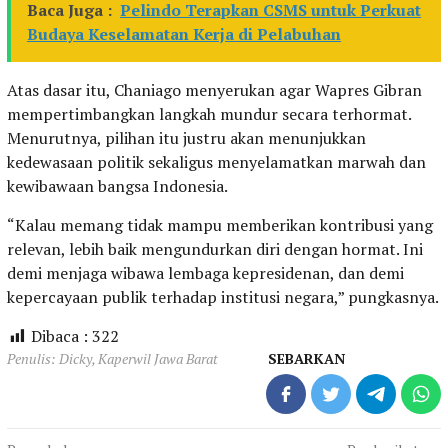
Baca Juga :
Pelindo Terapkan CSMS untuk Perkuat
Budaya Keselamatan Kerja di Pelabuhan
Atas dasar itu, Chaniago menyerukan agar Wapres Gibran
mempertimbangkan langkah mundur secara terhormat.
Menurutnya, pilihan itu justru akan menunjukkan
kedewasaan politik sekaligus menyelamatkan marwah dan
kewibawaan bangsa Indonesia.
“Kalau memang tidak mampu memberikan kontribusi yang
relevan, lebih baik mengundurkan diri dengan hormat. Ini
demi menjaga wibawa lembaga kepresidenan, dan demi
kepercayaan publik terhadap institusi negara,” pungkasnya.
Dibaca :
322
Penulis: Dicky, Kaperwil Jawa Barat
SEBARKAN