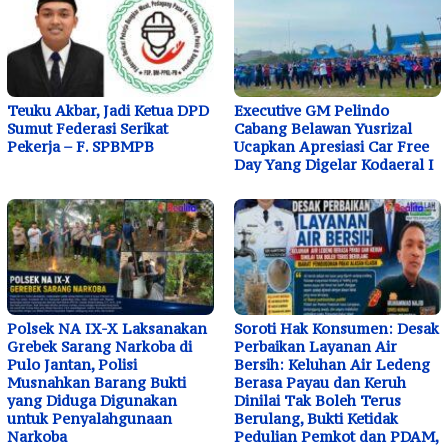
Teuku Akbar, Jadi Ketua DPD
Executive GM Pelindo
Sumut Federasi Serikat
Cabang Belawan Yusrizal
Pekerja – F. SPBMPB
Ucapkan Apresiasi Car Free
Day Yang Digelar Kodaeral I
Polsek NA IX-X Laksanakan
Soroti Hak Konsumen: Desak
Grebek Sarang Narkoba di
Perbaikan Layanan Air
Pulo Jantan, Polisi
Bersih: Keluhan Air Ledeng
Musnahkan Barang Bukti
Berasa Payau dan Keruh
yang Diduga Digunakan
Dinilai Tak Boleh Terus
untuk Penyalahgunaan
Berulang, Bukti Ketidak
Narkoba
Pedulian Pemkot dan PDAM,