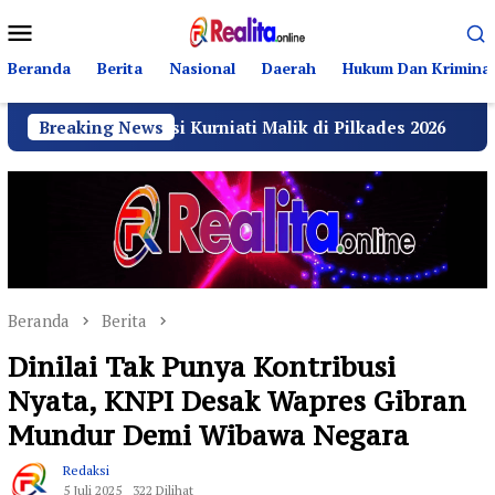
Loncat
Menu
ke
Mobile
konten
Beranda
Berita
Nasional
Daerah
Hukum Dan Kriminal
g Desi Kurniati Malik di Pilkades 2026
Breaking News
GRIB Jaya 
Beranda
Berita
Dinilai Tak Punya Kontribusi
Nyata, KNPI Desak Wapres Gibran
Mundur Demi Wibawa Negara
Redaksi
5 Juli 2025
322 Dilihat