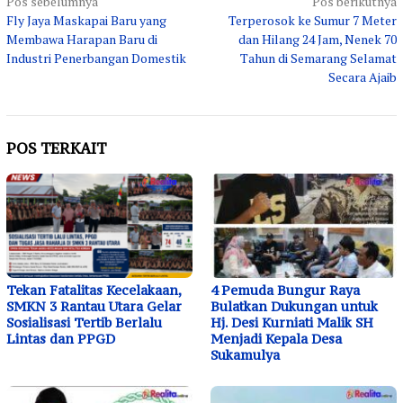
Navigasi
Pos sebelumnya
Pos berikutnya
Fly Jaya Maskapai Baru yang
Terperosok ke Sumur 7 Meter
pos
Membawa Harapan Baru di
dan Hilang 24 Jam, Nenek 70
Industri Penerbangan Domestik
Tahun di Semarang Selamat
Secara Ajaib
POS TERKAIT
Tekan Fatalitas Kecelakaan,
4 Pemuda Bungur Raya
SMKN 3 Rantau Utara Gelar
Bulatkan Dukungan untuk
Sosialisasi Tertib Berlalu
Hj. Desi Kurniati Malik SH
Lintas dan PPGD
Menjadi Kepala Desa
Sukamulya