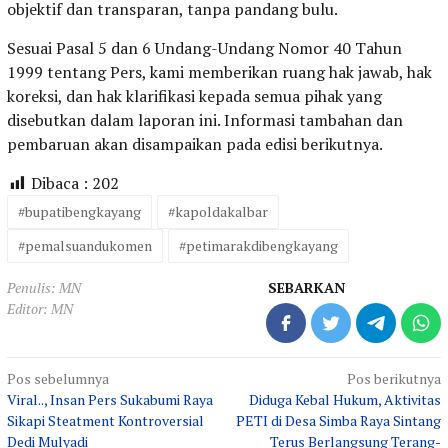
objektif dan transparan, tanpa pandang bulu.
Sesuai Pasal 5 dan 6 Undang-Undang Nomor 40 Tahun
1999 tentang Pers, kami memberikan ruang hak jawab, hak
koreksi, dan hak klarifikasi kepada semua pihak yang
disebutkan dalam laporan ini. Informasi tambahan dan
pembaruan akan disampaikan pada edisi berikutnya.
Dibaca :
202
#bupatibengkayang
#kapoldakalbar
#pemalsuandukomen
#petimarakdibengkayang
Penulis: MN
SEBARKAN
Editor: MN
Navigasi
Pos sebelumnya
Pos berikutnya
Viral.., Insan Pers Sukabumi Raya
Diduga Kebal Hukum, Aktivitas
pos
Sikapi Steatment Kontroversial
PETI di Desa Simba Raya Sintang
Dedi Mulyadi
Terus Berlangsung Terang-