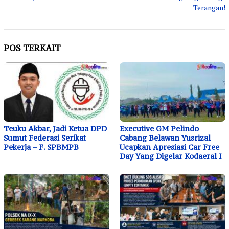
Terangan!
POS TERKAIT
Teuku Akbar, Jadi Ketua DPD
Executive GM Pelindo
Sumut Federasi Serikat
Cabang Belawan Yusrizal
Pekerja – F. SPBMPB
Ucapkan Apresiasi Car Free
Day Yang Digelar Kodaeral I