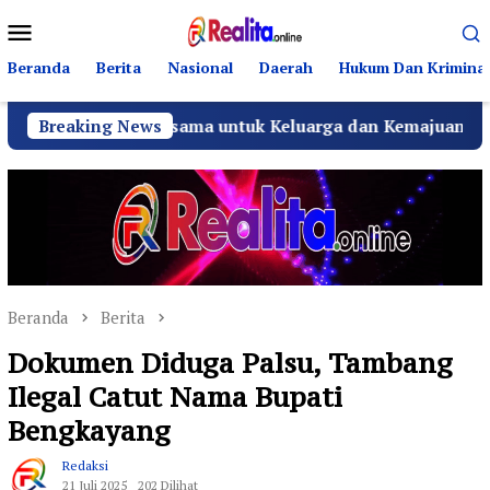
Loncat
Menu
ke
Mobile
konten
Beranda
Berita
Nasional
Daerah
Hukum Dan Kriminal
oa Bersama untuk Keluarga dan Kemajuan Desa
Breaking News
Teuku 
Beranda
Berita
Dokumen Diduga Palsu, Tambang
Ilegal Catut Nama Bupati
Bengkayang
Redaksi
21 Juli 2025
202 Dilihat