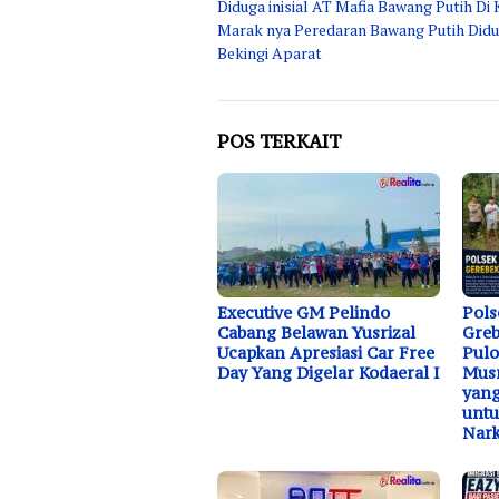
Diduga inisial AT Mafia Bawang Putih Di 
pos
Marak nya Peredaran Bawang Putih Didu
Bekingi Aparat
POS TERKAIT
Executive GM Pelindo
Pols
Cabang Belawan Yusrizal
Greb
Ucapkan Apresiasi Car Free
Pulo
Day Yang Digelar Kodaeral I
Musn
yang
unt
Nar