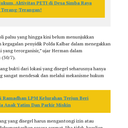
ukum, Aktivitas PETI di Desa Simba Raya
g Terang-Terangan!
i palsu yang hingga kini belum menunjukkan
 kegagalan penyidik Polda Kalbar dalam menegakkan
 yang terorganisir,” ujar Herman dalam
 (30/7).
g bukti dari lokasi yang disegel seharusnya hanya
ang sangat mendesak dan melalui mekanisme hukum
i Ramadhan LPM Kelurahan Terjun Beri
a Anak Yatim Dan Parkir Miskin
ng yang disegel harus mengantongi izin atau
dokumentasikan secara cermat. Jika tidak, keaslian