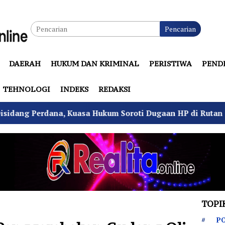
Pencarian
DAERAH
HUKUM DAN KRIMINAL
PERISTIWA
PEND
TEHNOLOGI
INDEKS
REDAKSI
a Hukum Soroti Dugaan HP di Rutan Cipayung
Oper
TOPI
PO