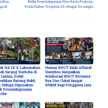
Kalbar,
Mafia Penyalahgunaan Data Kartu Prakerja,
ga di
Polda Kalbar Tetapkan AS sebagai Tersangka
ek NA IX-X Laksanakan
Humas BNCT Rizki Affandi
ek Sarang Narkoba di
Nasution Sampaikan
 Jantan, Polisi
Kolaborasi BNCT Bersama
ahkan Barang Bukti
Bea Dan Cukai Sangat
 Diduga Digunakan
Efektif Bagi Pengguna Jasa
uk Penyalahgunaan
koba