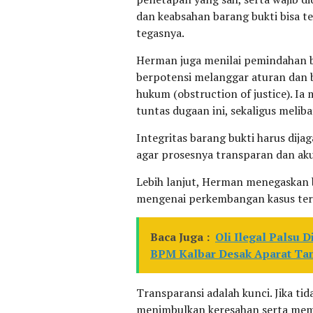
dan keabsahan barang bukti bisa te
tegasnya.
Herman juga menilai pemindahan b
berpotensi melanggar aturan dan b
hukum (obstruction of justice). I
tuntas dugaan ini, sekaligus meli
Integritas barang bukti harus dija
agar prosesnya transparan dan akun
Lebih lanjut, Herman menegaskan 
mengenai perkembangan kasus ter
Baca Juga :
Oli Ilegal Palsu 
BPM Kalbar Desak Aparat Tan
Transparansi adalah kunci. Jika tid
menimbulkan keresahan serta memp