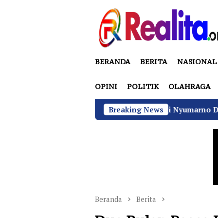
Loncat
ke
konten
BERANDA
BERITA
NASIONAL
OPINI
POLITIK
OLAHRAGA
Anggota DPRD Bekasi Nyumarno Disidang Perdana, Kuas
Breaking News
Beranda
Berita