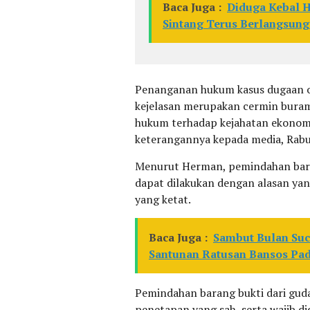
Baca Juga :
Diduga Kebal H
Sintang Terus Berlangsun
Penanganan hukum kasus dugaan ol
kejelasan merupakan cermin buram
hukum terhadap kejahatan ekonomi
keterangannya kepada media, Rabu
Menurut Herman, pemindahan baran
dapat dilakukan dengan alasan y
yang ketat.
Baca Juga :
Sambut Bulan Suc
Santunan Ratusan Bansos Pad
Pemindahan barang bukti dari guda
penetapan yang sah, serta wajib di