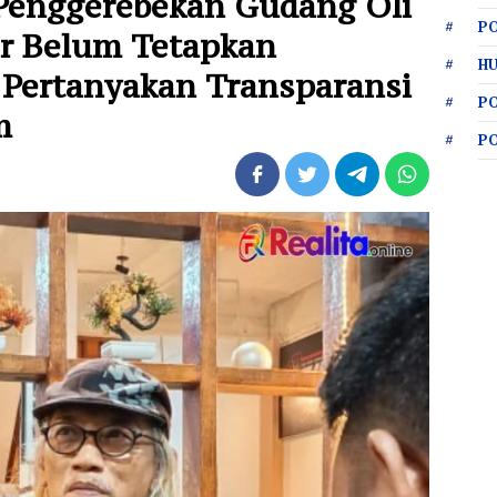
Penggerebekan Gudang Oli
PO
ar Belum Tetapkan
HU
 Pertanyakan Transparansi
P
m
P