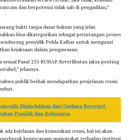
rancam dan berpotensi tidak sah di pengadilan,”
arang bukti tanpa dasar hukum yang jelas
ahkan bisa dikategorikan sebagai perintangan proses
a mendorong penyidik Polda Kalbar untuk mengusut
batkan kejaksaan dalam pengawasan.
ga sesuai Pasal 233 KUHAP. Keterlibatan jaksa penting
tabel,” jelasnya.
bahwa publik berhak mendapatkan penjelasan resmi
sebut.
Disinyalir Dipindahkan dari Gudang Bersegel,
gkap Pemilik dan Bekingnya
ak ada kejelasan dan komunikasi resmi, hal ini akan
erburuk kepercayaan masyarakat terhadap institusi