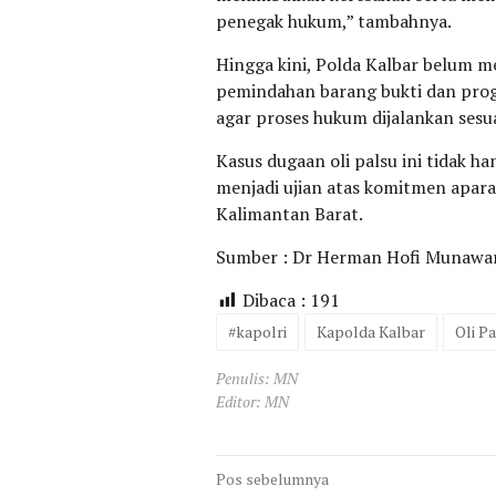
penegak hukum,” tambahnya.
Hingga kini, Polda Kalbar belum m
pemindahan barang bukti dan prog
agar proses hukum dijalankan sesua
Kasus dugaan oli palsu ini tidak h
menjadi ujian atas komitmen apar
Kalimantan Barat.
Sumber : Dr Herman Hofi Munawa
Dibaca :
191
#kapolri
Kapolda Kalbar
Oli Pa
Penulis: MN
Editor: MN
Navigasi
Pos sebelumnya