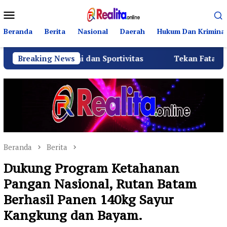
Loncat
Menu
ke
Mobile
konten
Beranda
Berita
Nasional
Daerah
Hukum Dan Kriminal
aturahmi dan Sportivitas
Breaking News
Tekan Fatalitas Kecelakaan
Beranda
Berita
Dukung Program Ketahanan
Pangan Nasional, Rutan Batam
Berhasil Panen 140kg Sayur
Kangkung dan Bayam.