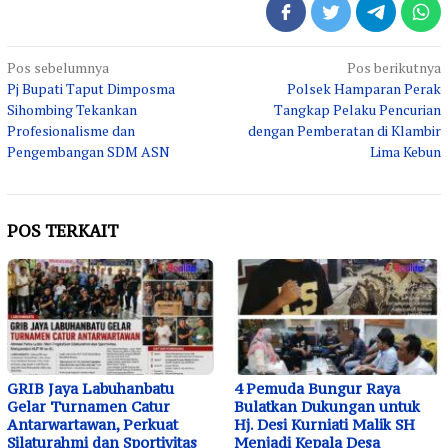
Navigasi
Pos sebelumnya
Pos berikutnya
Pj Bupati Taput Dimposma
Polsek Hamparan Perak
pos
Sihombing Tekankan
Tangkap Pelaku Pencurian
Profesionalisme dan
dengan Pemberatan di Klambir
Pengembangan SDM ASN
Lima Kebun
POS TERKAIT
GRIB Jaya Labuhanbatu
4 Pemuda Bungur Raya
Gelar Turnamen Catur
Bulatkan Dukungan untuk
Antarwartawan, Perkuat
Hj. Desi Kurniati Malik SH
Silaturahmi dan Sportivitas
Menjadi Kepala Desa