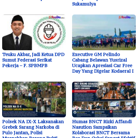
Sukamulya
Teuku Akbar, Jadi Ketua DPD
Executive GM Pelindo
Sumut Federasi Serikat
Cabang Belawan Yusrizal
Pekerja – F. SPBMPB
Ucapkan Apresiasi Car Free
Day Yang Digelar Kodaeral I
Polsek NA IX-X Laksanakan
Humas BNCT Rizki Affandi
Grebek Sarang Narkoba di
Nasution Sampaikan
Pulo Jantan, Polisi
Kolaborasi BNCT Bersama