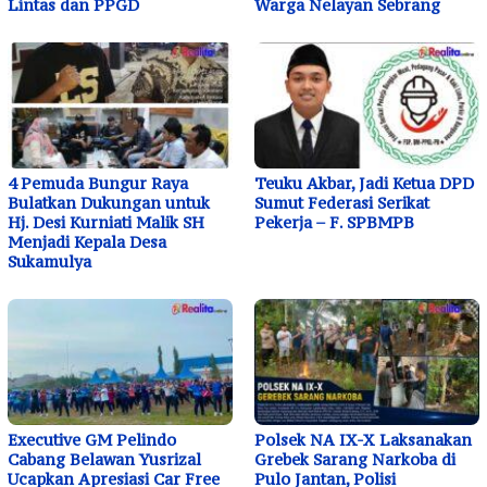
Lintas dan PPGD
Warga Nelayan Sebrang
4 Pemuda Bungur Raya
Teuku Akbar, Jadi Ketua DPD
Bulatkan Dukungan untuk
Sumut Federasi Serikat
Hj. Desi Kurniati Malik SH
Pekerja – F. SPBMPB
Menjadi Kepala Desa
Sukamulya
Executive GM Pelindo
Polsek NA IX-X Laksanakan
Cabang Belawan Yusrizal
Grebek Sarang Narkoba di
Ucapkan Apresiasi Car Free
Pulo Jantan, Polisi