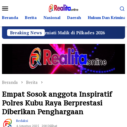
Loncat
Menu
ke
Mobile
konten
Beranda
Berita
Nasional
Daerah
Hukum Dan Kriminal
si Kurniati Malik di Pilkades 2026
Breaking News
GRIB Jaya Labu
Beranda
Berita
Empat Sosok anggota Inspiratif
Polres Kubu Raya Berprestasi
Diberikan Penghargaan
Redaksi
4 Agustus 2025
200 Dilihat