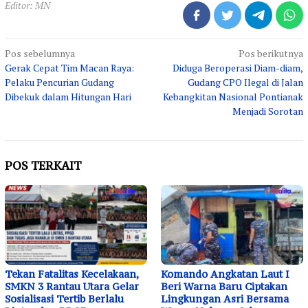
Editor: MN
Navigasi
Pos sebelumnya
Pos berikutnya
Gerak Cepat Tim Macan Raya:
Diduga Beroperasi Diam-diam,
pos
Pelaku Pencurian Gudang
Gudang CPO Ilegal di Jalan
Dibekuk dalam Hitungan Hari
Kebangkitan Nasional Pontianak
Menjadi Sorotan
POS TERKAIT
Tekan Fatalitas Kecelakaan,
Komando Angkatan Laut I
SMKN 3 Rantau Utara Gelar
Beri Warna Baru Ciptakan
Sosialisasi Tertib Berlalu
Lingkungan Asri Bersama