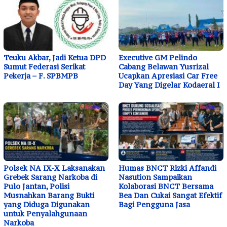
Teuku Akbar, Jadi Ketua DPD
Executive GM Pelindo
Sumut Federasi Serikat
Cabang Belawan Yusrizal
Pekerja – F. SPBMPB
Ucapkan Apresiasi Car Free
Day Yang Digelar Kodaeral I
Polsek NA IX-X Laksanakan
Humas BNCT Rizki Affandi
Grebek Sarang Narkoba di
Nasution Sampaikan
Pulo Jantan, Polisi
Kolaborasi BNCT Bersama
Musnahkan Barang Bukti
Bea Dan Cukai Sangat Efektif
yang Diduga Digunakan
Bagi Pengguna Jasa
untuk Penyalahgunaan
Narkoba