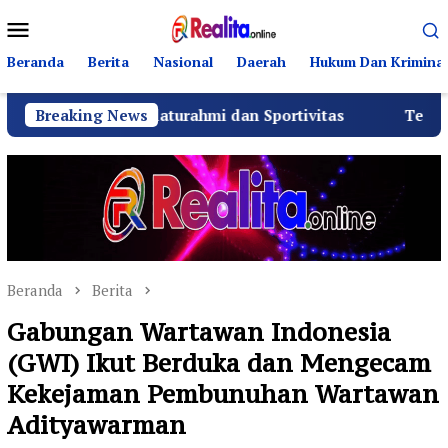
Loncat
Menu
ke
Mobile
konten
Beranda
Berita
Nasional
Daerah
Hukum Dan Kriminal
uat Silaturahmi dan Sportivitas
Breaking News
Tekan Fatalitas Ke
Beranda
Berita
Gabungan Wartawan Indonesia
(GWI) Ikut Berduka dan Mengecam
Kekejaman Pembunuhan Wartawan
Adityawarman