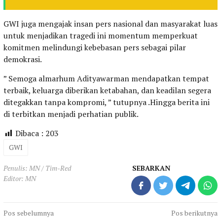
GWI juga mengajak insan pers nasional dan masyarakat luas
untuk menjadikan tragedi ini momentum memperkuat
komitmen melindungi kebebasan pers sebagai pilar
demokrasi.
” Semoga almarhum Adityawarman mendapatkan tempat
terbaik, keluarga diberikan ketabahan, dan keadilan segera
ditegakkan tanpa kompromi, ” tutupnya .Hingga berita ini
di terbitkan menjadi perhatian publik.
Dibaca :
203
GWI
Penulis: MN / Tim-Red
SEBARKAN
Editor: MN
Navigasi
Pos sebelumnya
Pos berikutnya