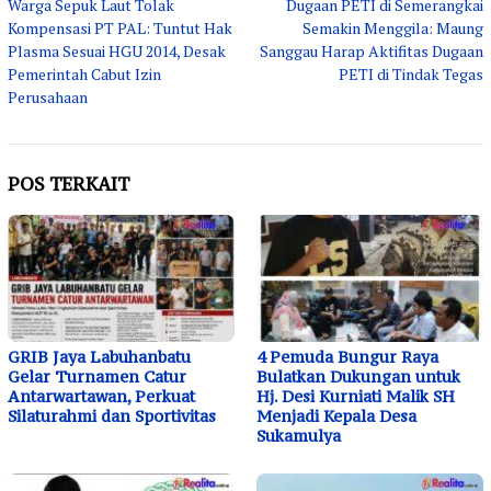
Warga Sepuk Laut Tolak
Dugaan PETI di Semerangkai
pos
Kompensasi PT PAL: Tuntut Hak
Semakin Menggila: Maung
Plasma Sesuai HGU 2014, Desak
Sanggau Harap Aktifitas Dugaan
Pemerintah Cabut Izin
PETI di Tindak Tegas
Perusahaan
POS TERKAIT
GRIB Jaya Labuhanbatu
4 Pemuda Bungur Raya
Gelar Turnamen Catur
Bulatkan Dukungan untuk
Antarwartawan, Perkuat
Hj. Desi Kurniati Malik SH
Silaturahmi dan Sportivitas
Menjadi Kepala Desa
Sukamulya