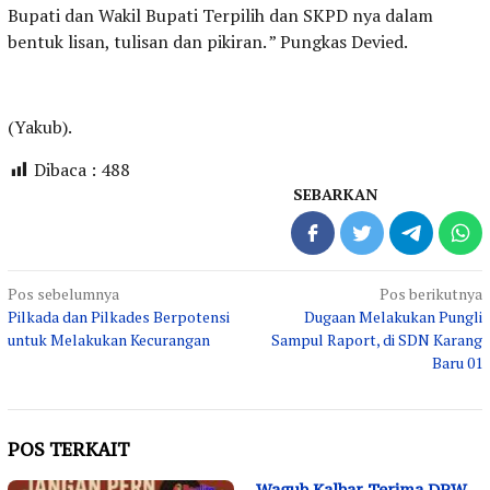
Bupati dan Wakil Bupati Terpilih dan SKPD nya dalam
bentuk lisan, tulisan dan pikiran. ” Pungkas Devied.
(Yakub).
Dibaca :
488
SEBARKAN
Navigasi
Pos sebelumnya
Pos berikutnya
Pilkada dan Pilkades Berpotensi
Dugaan Melakukan Pungli
pos
untuk Melakukan Kecurangan
Sampul Raport, di SDN Karang
Baru 01
POS TERKAIT
Wagub Kalbar Terima DPW