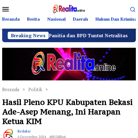
Loncat
Menu
ke
Mobile
konten
Beranda
Berita
Nasional
Daerah
Hukum Dan Kriminal
tor Panitia dan BPD Tuntut Netralitas
Breaking News
Komando Ang
Beranda
Politik
Hasil Pleno KPU Kabupaten Bekasi
Ade-Asep Menang, Ini Harapan
Ketua KIM
Redaksi
6 Desember 2024
488 Dilihat