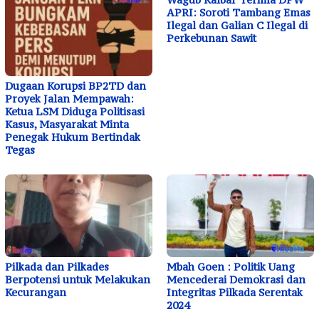
APRI: Soroti Tambang Emas
Ilegal dan Galian C Ilegal di
Perkebunan Sawit
Dugaan Korupsi BP2TD dan
Proyek Jalan Mempawah:
Ketua LSM Diduga Politisasi
Kasus, Masyarakat Minta
Penegak Hukum Bertindak
Tegas
Pilkada dan Pilkades
Mbah Goen : Politik Uang
Berpotensi untuk Melakukan
Mencederai Demokrasi dan
Kecurangan
Integritas Pilkada Serentak
2024