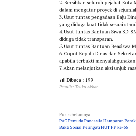
2. Bersihkan seluruh pejabat Kota 
dalam mengatur proyek di sejumlah
3. Usut tuntas pengadaan Baju Di
yang diduga kuat tidak sesuai stan
4. Usut tuntas Bantuan Siwa SD-S
diduga tidak transparan.
5. Usut tuntas Bantuan Beasiswa 
6. Copot Kepala Dinas dan Sekret
apabila terbukti menyalahgunakan
7. Akan melanjutkan aksi unjuk ras
Dibaca :
199
Penulis: Teuku Akbar
Navigasi
Pos sebelumnya
PAC Pemuda Pancasila Hamparan Perak
pos
Bakti Sosial Peringati HUT PP ke-66