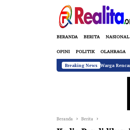
Loncat
ke
konten
BERANDA
BERITA
NASIONAL
OPINI
POLITIK
OLAHRAGA
amulya Memanas, 2000 Warga Rencana Gelar Aksi Demo Kant
Breaking News
Beranda
Berita