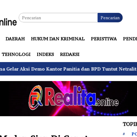
Pencarian
DAERAH
HUKUM DAN KRIMINAL
PERISTIWA
PEND
TEHNOLOGI
INDEKS
REDAKSI
or Panitia dan BPD Tuntut Netralitas
Komando Angk
TOPI
PO