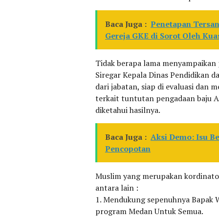
Baca Juga :
Penetapan Tersan
Gereja GKE di Sorot Oleh Ku
Tidak berapa lama menyampaikan 
Siregar Kepala Dinas Pendidikan d
dari jabatan, siap di evaluasi dan
terkait tuntutan pengadaan baju 
diketahui hasilnya.
Baca Juga :
Aksi Demo: Isu B
Pencopotan
Muslim yang merupakan kordinato
antara lain :
1. Mendukung sepenuhnya Bapak W
program Medan Untuk Semua.