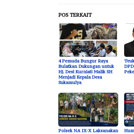
POS TERKAIT
4 Pemuda Bungur Raya
Teuk
Bulatkan Dukungan untuk
DPD 
Hj. Desi Kurniati Malik SH
Peke
Menjadi Kepala Desa
Sukamulya
Polsek NA IX-X Laksanakan
Huma