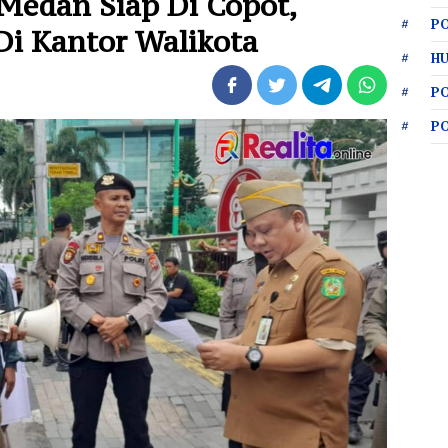
Medan Siap Di Copot,
PO
i Kantor Walikota
HU
P
P