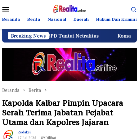
Loncat
Menu
ke
Mobile
konten
Beranda
Berita
Nasional
Daerah
Hukum Dan Kriminal
n BPD Tuntut Netralitas
Breaking News
Komando Angkatan Laut I 
Beranda
Berita
Kapolda Kalbar Pimpin Upacara
Serah Terima Jabatan Pejabat
Utama dan Kapolres Jajaran
Redaksi
17 Juli 2025
189 Dilihat