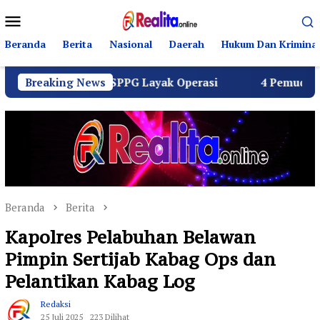
Loncat
Menu
ke
Mobile
konten
Beranda
Berita
Nasional
Daerah
Hukum Dan Kriminal
 Seluruh SPPG Layak Operasi
Breaking News
4 Pemuda Bungur Raya 
Beranda
Berita
Kapolres Pelabuhan Belawan
Pimpin Sertijab Kabag Ops dan
Pelantikan Kabag Log
Redaksi
25 Juli 2025
223 Dilihat