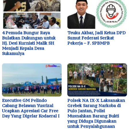
4 Pemuda Bungur Raya
Teuku Akbar, Jadi Ketua DPD
Bulatkan Dukungan untuk
Sumut Federasi Serikat
Hj. Desi Kurniati Malik SH
Pekerja – F. SPBMPB
Menjadi Kepala Desa
Sukamulya
Executive GM Pelindo
Polsek NA IX-X Laksanakan
Cabang Belawan Yusrizal
Grebek Sarang Narkoba di
Ucapkan Apresiasi Car Free
Pulo Jantan, Polisi
Day Yang Digelar Kodaeral I
Musnahkan Barang Bukti
yang Diduga Digunakan
untuk Penyalahgunaan