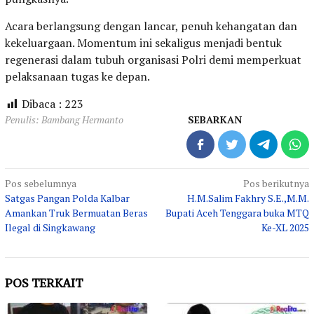
Acara berlangsung dengan lancar, penuh kehangatan dan
kekeluargaan. Momentum ini sekaligus menjadi bentuk
regenerasi dalam tubuh organisasi Polri demi memperkuat
pelaksanaan tugas ke depan.
Dibaca :
223
Penulis: Bambang Hermanto
SEBARKAN
Navigasi
Pos sebelumnya
Pos berikutnya
Satgas Pangan Polda Kalbar
H.M.Salim Fakhry S.E.,M.M.
pos
Amankan Truk Bermuatan Beras
Bupati Aceh Tenggara buka MTQ
Ilegal di Singkawang
Ke-XL 2025
POS TERKAIT