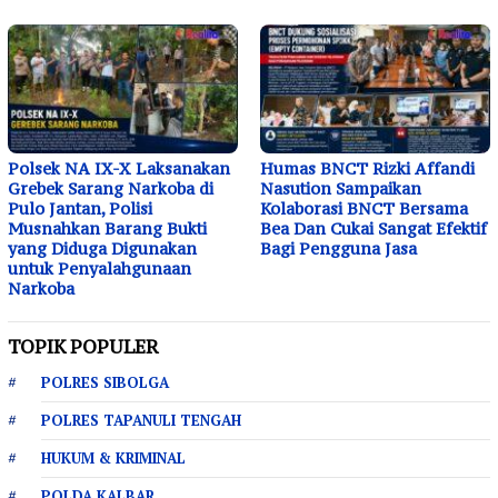
Polsek NA IX-X Laksanakan
Humas BNCT Rizki Affandi
Grebek Sarang Narkoba di
Nasution Sampaikan
Pulo Jantan, Polisi
Kolaborasi BNCT Bersama
Musnahkan Barang Bukti
Bea Dan Cukai Sangat Efektif
yang Diduga Digunakan
Bagi Pengguna Jasa
untuk Penyalahgunaan
Narkoba
TOPIK POPULER
POLRES SIBOLGA
POLRES TAPANULI TENGAH
HUKUM & KRIMINAL
POLDA KALBAR