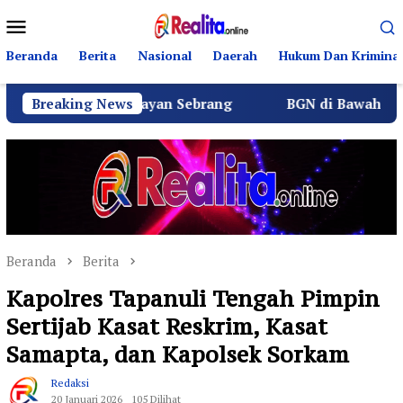
Loncat
Menu
ke
Mobile
konten
Beranda
Berita
Nasional
Daerah
Hukum Dan Kriminal
 Nelayan Sebrang
Breaking News
BGN di Bawah Sudaryono Genjot Se
Beranda
Berita
Kapolres Tapanuli Tengah Pimpin
Sertijab Kasat Reskrim, Kasat
Samapta, dan Kapolsek Sorkam
Redaksi
20 Januari 2026
105 Dilihat