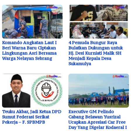
Komando Angkatan Laut I
4 Pemuda Bungur Raya
Beri Warna Baru Ciptakan
Bulatkan Dukungan untuk
Lingkungan Asri Bersama
Hj. Desi Kurniati Malik SH
Warga Nelayan Sebrang
Menjadi Kepala Desa
Sukamulya
Teuku Akbar, Jadi Ketua DPD
Executive GM Pelindo
Sumut Federasi Serikat
Cabang Belawan Yusrizal
Pekerja – F. SPBMPB
Ucapkan Apresiasi Car Free
Day Yang Digelar Kodaeral I