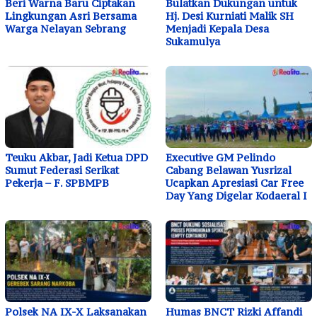
Beri Warna Baru Ciptakan
Bulatkan Dukungan untuk
Lingkungan Asri Bersama
Hj. Desi Kurniati Malik SH
Warga Nelayan Sebrang
Menjadi Kepala Desa
Sukamulya
Teuku Akbar, Jadi Ketua DPD
Executive GM Pelindo
Sumut Federasi Serikat
Cabang Belawan Yusrizal
Pekerja – F. SPBMPB
Ucapkan Apresiasi Car Free
Day Yang Digelar Kodaeral I
Polsek NA IX-X Laksanakan
Humas BNCT Rizki Affandi