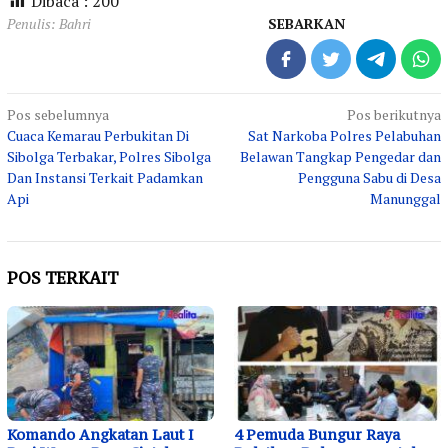
Dibaca :
200
Penulis: Bahri
SEBARKAN
Navigasi
Pos sebelumnya
Pos berikutnya
Cuaca Kemarau Perbukitan Di
Sat Narkoba Polres Pelabuhan
pos
Sibolga Terbakar, Polres Sibolga
Belawan Tangkap Pengedar dan
Dan Instansi Terkait Padamkan
Pengguna Sabu di Desa
Api
Manunggal
POS TERKAIT
Komando Angkatan Laut I
4 Pemuda Bungur Raya