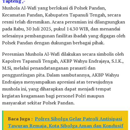
Tapteng ,-
Mushola Al-Wafi yang berlokasi di Polsek Pandan,
Kecamatan Pandan, Kabupaten Tapanuli Tengah, secara
resmi telah diresmikan. Acara peresmian ini dilangsungkan
pada Rabu, 30 Juli 2025, pukul 14.30 WIB, dan menandai
selesainya pembangunan fasilitas ibadah yang digagas oleh
Polsek Pandan dengan dukungan berbagai pihak.
Peresmian Mushola Al-Wafi dilakukan secara simbolis oleh
Kapolres Tapanuli Tengah, AKBP Wahyu Endrajaya, S.I.K.,
M.Si, melalui penandatanganan prasasti dan
pengguntingan pita. Dalam sambutannya, AKBP Wahyu
Endrajaya menyampaikan apresiasi atas terwujudnya
mushola ini, yang diharapkan dapat menjadi tempat
kegiatan keagamaan bagi personel Polri maupun
masyarakat sekitar Polsek Pandan.
Baca Juga :
Polres Sibolga Gelar Patroli Antisipasi
Tawuran Remaja, Kota Sibolga Aman dan Kondusif