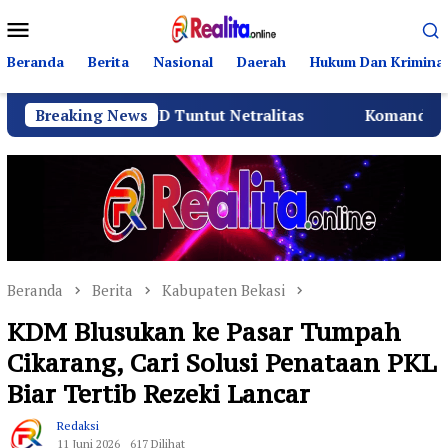
Loncat
Menu
ke
Mobile
konten
Beranda
Berita
Nasional
Daerah
Hukum Dan Kriminal
BPD Tuntut Netralitas
Breaking News
Komando Angkatan Laut I Ber
Beranda
Berita
Kabupaten Bekasi
KDM Blusukan ke Pasar Tumpah
Cikarang, Cari Solusi Penataan PKL
Biar Tertib Rezeki Lancar
Redaksi
11 Juni 2026
617 Dilihat