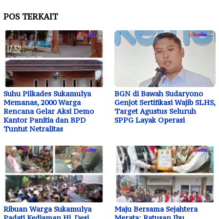
POS TERKAIT
Suhu Pilkades Sukamulya
BGN di Bawah Sudaryono
Memanas, 2000 Warga
Genjot Sertifikasi Wajib SLHS,
Rencana Gelar Aksi Demo
Target Agustus Seluruh
Kantor Panitia dan BPD
SPPG Layak Operasi
Tuntut Netralitas
Ribuan Warga Sukamulya
Maju Bersama Sejahtera
Padati Kediaman Hj. Desi
Merata: Ratusan Ibu