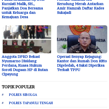
Kurniati Malik, SH.,
Kerudung Merah Antarkan
Panjatkan Doa Bersama
Amir Hamzah Daftar Kades
untuk Keluarga dan
Sukajadi
Kemajuan Desa
Anggota DPRD Bekasi
Operasi Senyap Kejagung:
Nyumarno Disidang
Kantor dan Rumah Don Ritto
Perdana, Kuasa Hukum
Digeledah, 4 Saksi Diperiksa
Soroti Dugaan HP di Rutan
Terkait TPPU
Cipayung
TOPIK POPULER
POLRES SIBOLGA
POLRES TAPANULI TENGAH