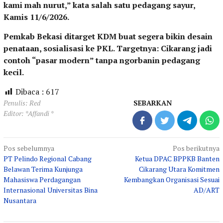
kami mah nurut,” kata salah satu pedagang sayur,
Kamis 11/6/2026.
Pemkab Bekasi ditarget KDM buat segera bikin desain
penataan, sosialisasi ke PKL. Targetnya: Cikarang jadi
contoh “pasar modern” tanpa ngorbanin pedagang
kecil.
Dibaca :
617
Penulis: Red
SEBARKAN
Editor: *Affandi *
Navigasi
Pos sebelumnya
Pos berikutnya
PT Pelindo Regional Cabang
Ketua DPAC BPPKB Banten
pos
Belawan Terima Kunjunga
Cikarang Utara Komitmen
Mahasiswa Perdagangan
Kembangkan Organisasi Sesuai
Internasional Universitas Bina
AD/ART
Nusantara