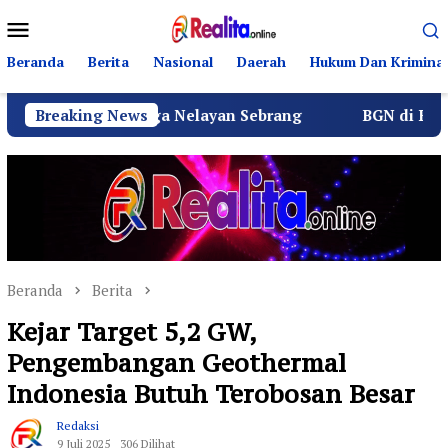
Loncat
Menu
ke
Mobile
konten
Beranda
Berita
Nasional
Daerah
Hukum Dan Kriminal
ma Warga Nelayan Sebrang
Breaking News
BGN di Bawah Sudaryono G
Beranda
Berita
Kejar Target 5,2 GW,
Pengembangan Geothermal
Indonesia Butuh Terobosan Besar
Redaksi
9 Juli 2025
306 Dilihat