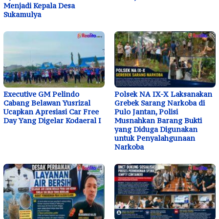
Menjadi Kepala Desa
Sukamulya
Executive GM Pelindo
Polsek NA IX-X Laksanakan
Cabang Belawan Yusrizal
Grebek Sarang Narkoba di
Ucapkan Apresiasi Car Free
Pulo Jantan, Polisi
Day Yang Digelar Kodaeral I
Musnahkan Barang Bukti
yang Diduga Digunakan
untuk Penyalahgunaan
Narkoba