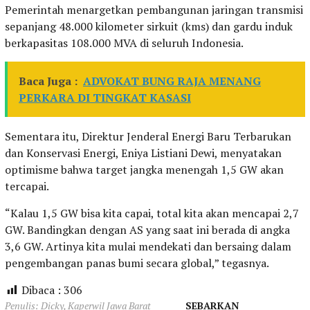
Pemerintah menargetkan pembangunan jaringan transmisi
sepanjang 48.000 kilometer sirkuit (kms) dan gardu induk
berkapasitas 108.000 MVA di seluruh Indonesia.
Baca Juga :
ADVOKAT BUNG RAJA MENANG
PERKARA DI TINGKAT KASASI
Sementara itu, Direktur Jenderal Energi Baru Terbarukan
dan Konservasi Energi, Eniya Listiani Dewi, menyatakan
optimisme bahwa target jangka menengah 1,5 GW akan
tercapai.
“Kalau 1,5 GW bisa kita capai, total kita akan mencapai 2,7
GW. Bandingkan dengan AS yang saat ini berada di angka
3,6 GW. Artinya kita mulai mendekati dan bersaing dalam
pengembangan panas bumi secara global,” tegasnya.
Dibaca :
306
Penulis: Dicky, Kaperwil Jawa Barat
SEBARKAN