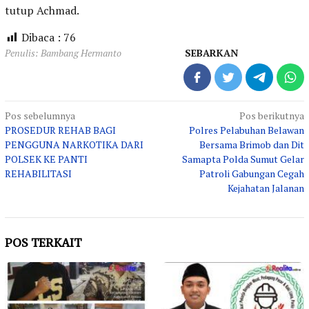
tutup Achmad.
Dibaca :
76
Penulis: Bambang Hermanto
SEBARKAN
Navigasi
Pos sebelumnya
Pos berikutnya
PROSEDUR REHAB BAGI
Polres Pelabuhan Belawan
pos
PENGGUNA NARKOTIKA DARI
Bersama Brimob dan Dit
POLSEK KE PANTI
Samapta Polda Sumut Gelar
REHABILITASI
Patroli Gabungan Cegah
Kejahatan Jalanan
POS TERKAIT