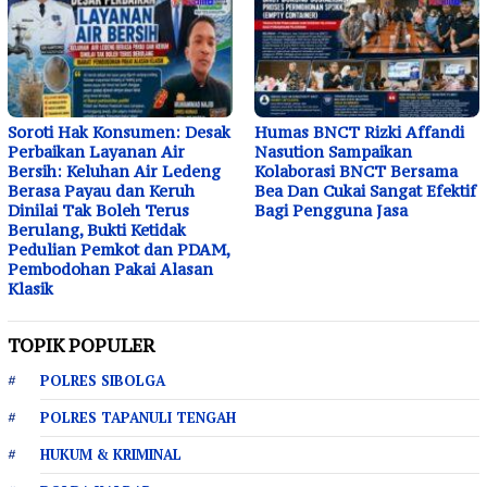
Soroti Hak Konsumen: Desak
Humas BNCT Rizki Affandi
Perbaikan Layanan Air
Nasution Sampaikan
Bersih: Keluhan Air Ledeng
Kolaborasi BNCT Bersama
Berasa Payau dan Keruh
Bea Dan Cukai Sangat Efektif
Dinilai Tak Boleh Terus
Bagi Pengguna Jasa
Berulang, Bukti Ketidak
Pedulian Pemkot dan PDAM,
Pembodohan Pakai Alasan
Klasik
TOPIK POPULER
POLRES SIBOLGA
POLRES TAPANULI TENGAH
HUKUM & KRIMINAL