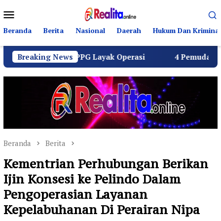
Loncat
Menu
ke
Mobile
konten
Beranda
Berita
Nasional
Daerah
Hukum Dan Kriminal
eluruh SPPG Layak Operasi
Breaking News
4 Pemuda Bungur Raya Bu
Beranda
Berita
Kementrian Perhubungan Berikan
Ijin Konsesi ke Pelindo Dalam
Pengoperasian Layanan
Kepelabuhanan Di Perairan Nipa