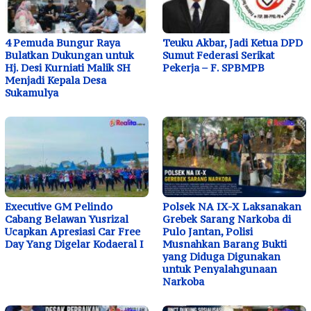
4 Pemuda Bungur Raya
Teuku Akbar, Jadi Ketua DPD
Bulatkan Dukungan untuk
Sumut Federasi Serikat
Hj. Desi Kurniati Malik SH
Pekerja – F. SPBMPB
Menjadi Kepala Desa
Sukamulya
Executive GM Pelindo
Polsek NA IX-X Laksanakan
Cabang Belawan Yusrizal
Grebek Sarang Narkoba di
Ucapkan Apresiasi Car Free
Pulo Jantan, Polisi
Day Yang Digelar Kodaeral I
Musnahkan Barang Bukti
yang Diduga Digunakan
untuk Penyalahgunaan
Narkoba