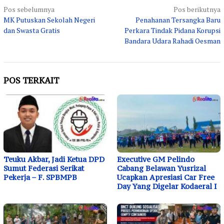
Navigasi
Pos sebelumnya
Pos berikutnya
MK Putuskan Sekolah Negeri
Penahanan Tersangka Baru
pos
dan Swasta Gratis
Perkara Tindak Pidana Korupsi
Bandara Udara Rahadi Oesman
POS TERKAIT
Teuku Akbar, Jadi Ketua DPD
Executive GM Pelindo
Sumut Federasi Serikat
Cabang Belawan Yusrizal
Pekerja – F. SPBMPB
Ucapkan Apresiasi Car Free
Day Yang Digelar Kodaeral I