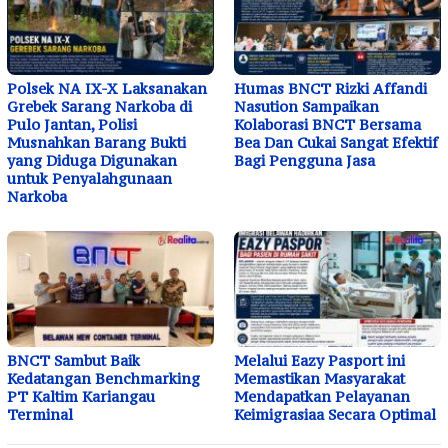
Polsek NA IX-X Laksanakan
Humas BNCT Rizki Affandi
Grebek Sarang Narkoba di
Nasution Sampaikan
Pulo Jantan, Polisi
Kolaborasi BNCT Bersama
Musnahkan Barang Bukti
Bea Dan Cukai Sangat Efektif
yang Diduga Digunakan
Bagi Pengguna Jasa
untuk Penyalahgunaan
Narkoba
BNCT Sambut Baik
Melalui Eazy Pasport ini
Kedatangan Benchmarking
Memastikan Masyarakat
PT Kaltim Kariangau
Mendapatkan Pelayanan
Terminal
Keimigrasiaa Secara Optimal