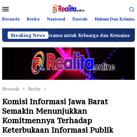
Loncat
Menu
ke
Mobile
konten
Beranda
Berita
Nasional
Daerah
Hukum Dan Kriminal
Doa Bersama untuk Keluarga dan Kemajuan Desa
Breaking News
Teuk
Beranda
Berita
Komisi Informasi Jawa Barat
Semakin Menunjukkan
Komitmennya Terhadap
Keterbukaan Informasi Publik