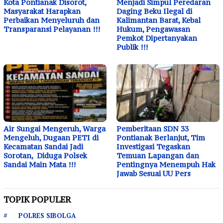
Kota Pontianak Disorot,
Menjadi Simpul Peredaran
Masyarakat Harapkan
Daging Beku Ilegal di
Perbaikan Menyeluruh dan
Kalimantan Barat, Kebal
Transparansi Pelayanan !!!
Hukum, Pengawasan
Pemkot Dipertanyakan
Publik !!!
Air Sungai Mengeruh, Warga
Pemberitaan SDN 33
Mengeluh, Dugaan PETI di
Pontianak Berlanjut, Tim
Kecamatan Sandai Jadi
Investigasi Tegaskan
Sorotan, Diduga Polsek
Temuan Lapangan dan
Sandai Main Mata !!!
Pentingnya Menempuh Hak
Jawab Sesuai UU Pers
TOPIK POPULER
POLRES SIBOLGA