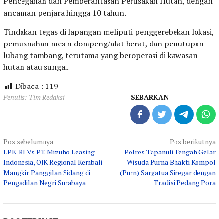
Pencegahan dan Pemberantasan Perusakan Hutan, dengan
ancaman penjara hingga 10 tahun.
Tindakan tegas di lapangan meliputi penggerebekan lokasi,
pemusnahan mesin dompeng/alat berat, dan penutupan
lubang tambang, terutama yang beroperasi di kawasan
hutan atau sungai.
Dibaca :
119
Penulis: Tim Redaksi
SEBARKAN
Navigasi
Pos sebelumnya
Pos berikutnya
LPK-RI Vs PT. Mizuho Leasing
Polres Tapanuli Tengah Gelar
pos
Indonesia, OJK Regional Kembali
Wisuda Purna Bhakti Kompol
Mangkir Panggilan Sidang di
(Purn) Sargatua Siregar dengan
Pengadilan Negri Surabaya
Tradisi Pedang Pora