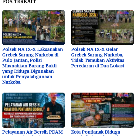
POS TERKAIT
Polsek NA IX-X Laksanakan
Polsek NA IX-X Gelar
Grebek Sarang Narkoba di
Grebek Sarang Narkoba,
Pulo Jantan, Polisi
Tidak Temukan Aktivitas
Musnahkan Barang Bukti
Peredaran di Dua Lokasi
yang Diduga Digunakan
untuk Penyalahgunaan
Narkoba
Pelayanan Air Bersih PDAM
Kota Pontianak Diduga