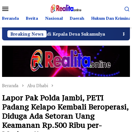
Loncat
Menu
ke
Mobile
konten
Beranda
Berita
Nasional
Daerah
Hukum Dan Kriminal
SH Menjadi Kepala Desa Sukamulya
Breaking News
Ribuan Warga Suk
Beranda
Abu Dhabi
Lapor Pak Polda Jambi, PETI
Padang Kelapo Kembali Beroperasi,
Diduga Ada Setoran Uang
Keamanan Rp.500 Ribu per-