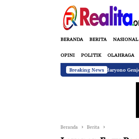
Loncat
ke
konten
BERANDA
BERITA
NASIONAL
OPINI
POLITIK
OLAHRAGA
BGN di Bawah Sudaryono Genjot Sertifikasi Wa
Breaking News
Beranda
Berita