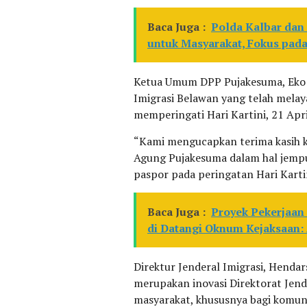
Baca Juga :
Polda Kalbar dan 
untuk Masyarakat, Fokus pada
Ketua Umum DPP Pujakesuma, Eko 
Imigrasi Belawan yang telah mela
memperingati Hari Kartini, 21 Apri
“Kami mengucapkan terima kasih k
Agung Pujakesuma dalam hal jemp
paspor pada peringatan Hari Kartin
Baca Juga :
Proyek Pekerjaa
di Datangi Oknum Kejaksaan:
Direktur Jenderal Imigrasi, Hend
merupakan inovasi Direktorat Jen
masyarakat, khususnya bagi komu