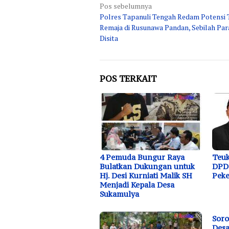
Navigasi
Pos sebelumnya
Polres Tapanuli Tengah Redam Potensi
pos
Remaja di Rusunawa Pandan, Sebilah Pa
Disita
POS TERKAIT
4 Pemuda Bungur Raya
Teuk
Bulatkan Dukungan untuk
DPD 
Hj. Desi Kurniati Malik SH
Peke
Menjadi Kepala Desa
Sukamulya
Soro
Desa