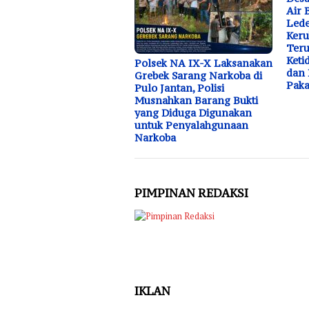
Air 
Lede
Keru
Teru
Keti
Polsek NA IX-X Laksanakan
dan
Grebek Sarang Narkoba di
Paka
Pulo Jantan, Polisi
Musnahkan Barang Bukti
yang Diduga Digunakan
untuk Penyalahgunaan
Narkoba
PIMPINAN REDAKSI
IKLAN