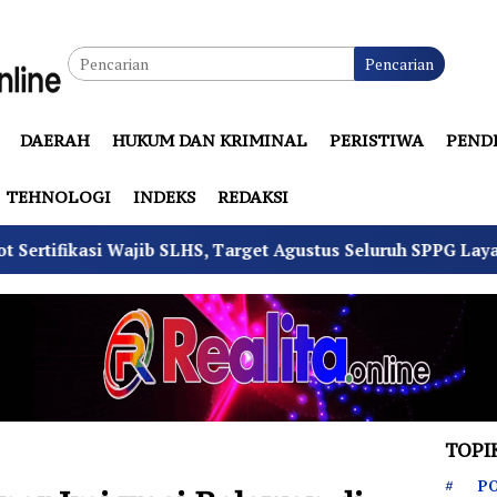
Pencarian
DAERAH
HUKUM DAN KRIMINAL
PERISTIWA
PEND
TEHNOLOGI
INDEKS
REDAKSI
jib SLHS, Target Agustus Seluruh SPPG Layak Operasi
TOPI
PO