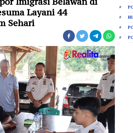
por Imigrasi Belawan di
PO
esuma Layani 44
HU
m Sehari
P
P