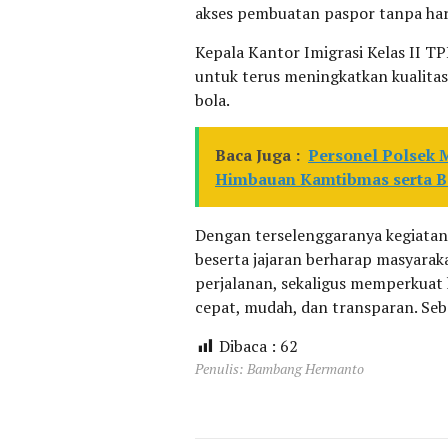
akses pembuatan paspor tanpa haru
Kepala Kantor Imigrasi Kelas II T
untuk terus meningkatkan kualitas
bola.
Baca Juga :
Personel Polsek 
Himbauan Kamtibmas serta Ba
Dengan terselenggaranya kegiatan 
beserta jajaran berharap masyara
perjalanan, sekaligus memperkuat
cepat, mudah, dan transparan. Seb
Dibaca :
62
Penulis: Bambang Hermanto