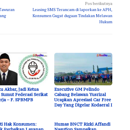
Pos berikutnya
 Tawuran
Leasing SMS Terancam di laporkan ke APH,
rang
Konsumen Gugat dugaan Tindakan Melawan
Hukum
u Akbar, Jadi Ketua
Executive GM Pelindo
Sumut Federasi Serikat
Cabang Belawan Yusrizal
rja – F. SPBMPB
Ucapkan Apresiasi Car Free
Day Yang Digelar Kodaeral I
ti Hak Konsumen:
Humas BNCT Rizki Affandi
k Perbaikan Layanan
Nasution Sampaikan