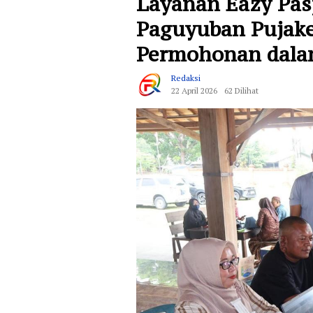
Layanan Eazy Pas
Paguyuban Pujak
Permohonan dala
Redaksi
22 April 2026
62 Dilihat