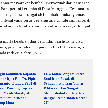
ahan masyarakat kembali menyeruak dari bantaran
. Para petani keramba di Desa Mungguk, Kecamatan
rcemarnya aliran sungai oleh limbah tambang emas
g ilegal yang terus berlangsung di hulu sungai telah
an-ikan mati setiap hari, dan ekonomi rakyat lumpuh
a minta keadilan dan perlindungan hukum. Tapi
hari, pemerintah dan aparat tetap tutup mata,” ujar
da redaksi, Sabtu (2/8).
gih Komitmen Kapolda
FRIC Kalbar Angkat Suara
lbar Irjen Pol. Dr. Pipit
Soal Jalan Rusak di
smanto: Diduga PETI di
Sekadau: Puluhan Tahun
yan Tanjung Kapuas
Dibiarkan dan Sangat
lu Masih Marak, APH
Memprihatinkan, Ada Apa
tempat Terkesan
dengan Pemerintah Daerah
tup Mata
???