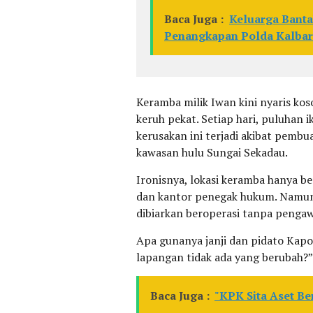
Baca Juga :
Keluarga Banta
Penangkapan Polda Kalba
Keramba milik Iwan kini nyaris kos
keruh pekat. Setiap hari, puluha
kerusakan ini terjadi akibat pembu
kawasan hulu Sungai Sekadau.
Ironisnya, lokasi keramba hanya b
dan kantor penegak hukum. Namun a
dibiarkan beroperasi tanpa pengaw
Apa gunanya janji dan pidato Kapol
lapangan tidak ada yang berubah?
Baca Juga :
"KPK Sita Aset Be