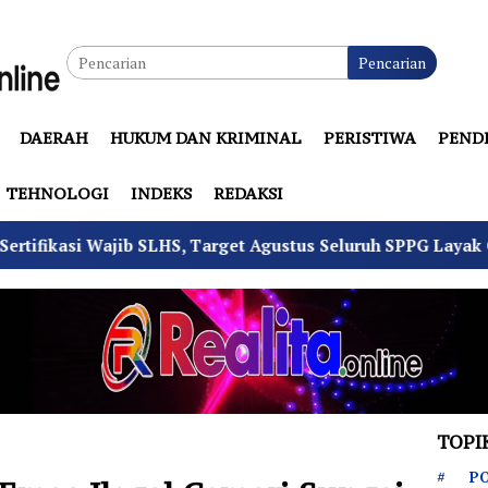
Pencarian
DAERAH
HUKUM DAN KRIMINAL
PERISTIWA
PEND
TEHNOLOGI
INDEKS
REDAKSI
HS, Target Agustus Seluruh SPPG Layak Operasi
4 Pe
TOPI
PO