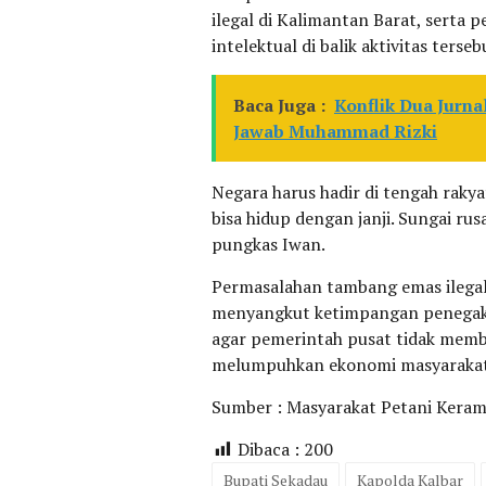
ilegal di Kalimantan Barat, serta 
intelektual di balik aktivitas terseb
Baca Juga :
Konflik Dua Jurn
Jawab Muhammad Rizki
Negara harus hadir di tengah rakyat
bisa hidup dengan janji. Sungai ru
pungkas Iwan.
Permasalahan tambang emas ilegal 
menyangkut ketimpangan penegaka
agar pemerintah pusat tidak membi
melumpuhkan ekonomi masyarakat p
Sumber : Masyarakat Petani Kera
Dibaca :
200
Bupati Sekadau
Kapolda Kalbar