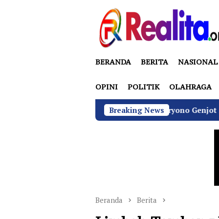
Loncat
ke
konten
BERANDA
BERITA
NASIONAL
OPINI
POLITIK
OLAHRAGA
BGN di Bawah Sudaryono Genjot Sertifikasi Wajib SL
Breaking News
Beranda
Berita