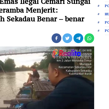
mas Ilegal Cemari Sungai
PO
eramba Menjerit:
HU
h Sekadau Benar – benar
P
P