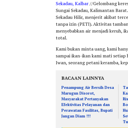
Sekadau, Kalbar
//Gelombang keres
Sungai Sekadau, Kalimantan Barat
Sekadau Hilir, menjerit akibat te
tanpa izin (PETI). Aktivitas tamban
menyebabkan air menjadi keruh, ik
total.
Kami bukan minta uang, kami hany
sampai ikan-ikan kami mati setiap 
Iwan, seorang petani keramba, kepa
BACAAN LAINNYA
Penampung Air Bersih Desa
Ta
Marugun Disorot,
Ka
Masyarakat Pertanyakan
Ri
Efektivitas Pelayanan dan
Bo
Perawatan Fasilitas, Bupati
Hu
Jangan Diam !!!
Se
Tu