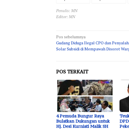
Penulis: MN
Editor: MN
Navigasi
Pos sebelumnya
Gudang Diduga Ilegal CPO dan Penyala
pos
Solar Subsidi di Mempawah Disorot War
POS TERKAIT
4 Pemuda Bungur Raya
Teuk
Bulatkan Dukungan untuk
DPD 
Hj. Desi Kurniati Malik SH
Peke