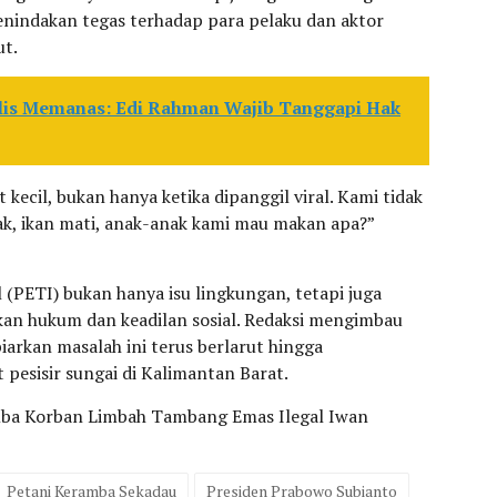
penindakan tegas terhadap para pelaku dan aktor
ut.
alis Memanas: Edi Rahman Wajib Tanggapi Hak
 kecil, bukan hanya ketika dipanggil viral. Kami tidak
sak, ikan mati, anak-anak kami mau makan apa?”
(PETI) bukan hanya isu lingkungan, tetapi juga
n hukum dan keadilan sosial. Redaksi mengimbau
arkan masalah ini terus berlarut hingga
esisir sungai di Kalimantan Barat.
mba Korban Limbah Tambang Emas Ilegal Iwan
Petani Keramba Sekadau
Presiden Prabowo Subianto