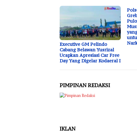
Pols
Greb
Pulo
Musn
yang
unt
Nar
Executive GM Pelindo
Cabang Belawan Yusrizal
Ucapkan Apresiasi Car Free
Day Yang Digelar Kodaeral I
PIMPINAN REDAKSI
IKLAN