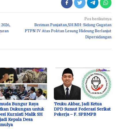
Pos berikutnya
 2026,
Beriman Panjaitan,SH.MH: Sidang Gugatan
guran
PTPN IV Atas Poktan Lesung Hideung Berlanjut
Dipersidangan
emuda Bungur Raya
Teuku Akbar, Jadi Ketua
tkan Dukungan untuk
DPD Sumut Federasi Serikat
Desi Kurniati Malik SH
Pekerja – F. SPBMPB
adi Kepala Desa
amulya