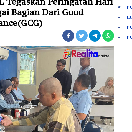
 Tegaskan Peringatan Hari
PO
gai Bagian Dari Good
HU
nance(GCG)
P
P