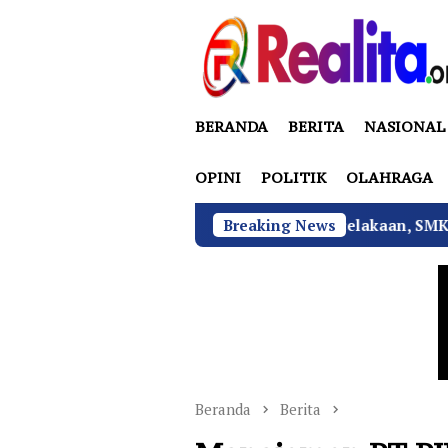
Loncat
ke
konten
BERANDA
BERITA
NASIONAL
OPINI
POLITIK
OLAHRAGA
Tekan Fatalitas Kecelakaan, SMKN 3 Rantau Utara
Breaking News
Beranda
Berita