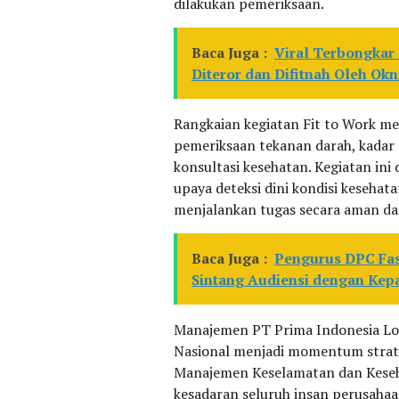
dilakukan pemeriksaan.
Baca Juga :
Viral Terbongkar
Diteror dan Difitnah Oleh Ok
Rangkaian kegiatan Fit to Work mel
pemeriksaan tekanan darah, kadar g
konsultasi kesehatan. Kegiatan ini 
upaya deteksi dini kondisi keseha
menjalankan tugas secara aman da
Baca Juga :
Pengurus DPC Fas
Sintang Audiensi dengan Kepa
Manajemen PT Prima Indonesia Lo
Nasional menjadi momentum strat
Manajemen Keselamatan dan Keseh
kesadaran seluruh insan perusaha