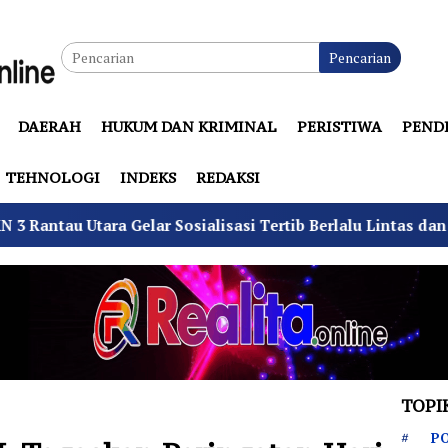
Pencarian
DAERAH
HUKUM DAN KRIMINAL
PERISTIWA
PEND
TEHNOLOGI
INDEKS
REDAKSI
 Gelar Sosialisasi Tertib Berlalu Lintas dan PPGD
S
TOPI
PO