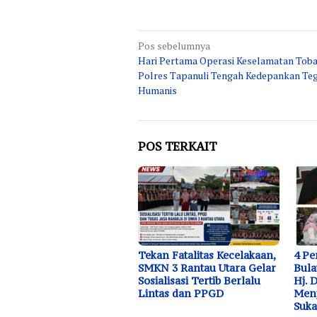
Navigasi
Pos sebelumnya
Hari Pertama Operasi Keselamatan Toba
pos
Polres Tapanuli Tengah Kedepankan Te
Humanis
POS TERKAIT
Tekan Fatalitas Kecelakaan,
4 P
SMKN 3 Rantau Utara Gelar
Bula
Sosialisasi Tertib Berlalu
Hj. 
Lintas dan PPGD
Menj
Suk