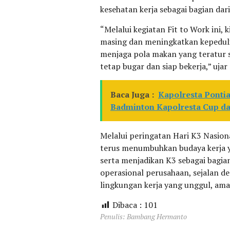
kesehatan kerja sebagai bagian d
“Melalui kegiatan Fit to Work ini,
masing dan meningkatkan kepeduli
menjaga pola makan yang teratur s
tetap bugar dan siap bekerja,” uja
Baca Juga :
Kapolresta Ponti
Badminton Kapolresta Cup da
Melalui peringatan Hari K3 Nasiona
terus menumbuhkan budaya kerja 
serta menjadikan K3 sebagai bagian 
operasional perusahaan, sejalan
lingkungan kerja yang unggul, ama
Dibaca :
101
Penulis: Bambang Hermanto