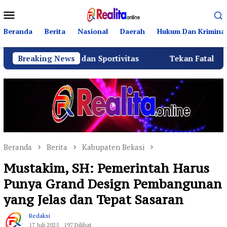
Loncat
Menu
ke
Mobile
konten
Beranda
Berita
Nasional
Daerah
Hukum Dan Kriminal
ahmi dan Sportivitas
Breaking News
Tekan Fatalitas Kecelakaan, S
Beranda
Berita
Kabupaten Bekasi
Mustakim, SH: Pemerintah Harus
Punya Grand Design Pembangunan
yang Jelas dan Tepat Sasaran
Redaksi
17 Juli 2025
197 Dilihat