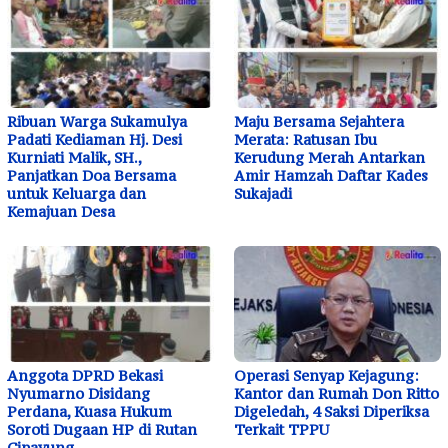
Ribuan Warga Sukamulya
Maju Bersama Sejahtera
Padati Kediaman Hj. Desi
Merata: Ratusan Ibu
Kurniati Malik, SH.,
Kerudung Merah Antarkan
Panjatkan Doa Bersama
Amir Hamzah Daftar Kades
untuk Keluarga dan
Sukajadi
Kemajuan Desa
Anggota DPRD Bekasi
Operasi Senyap Kejagung:
Nyumarno Disidang
Kantor dan Rumah Don Ritto
Perdana, Kuasa Hukum
Digeledah, 4 Saksi Diperiksa
Soroti Dugaan HP di Rutan
Terkait TPPU
Cipayung