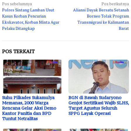
Navigasi
Pos sebelumnya
Pos berikutnya
Polres Sintang Lamban Usut
Aliansi Dayak Bersatu Setanah
pos
Kasus Korban Pencurian
Borneo Tolak Program
Ekskavator, Korban Minta Agar
Transmigrasi ke Kalimantan
Pelaku Ditangkap
Barat
POS TERKAIT
Suhu Pilkades Sukamulya
BGN di Bawah Sudaryono
Memanas, 2000 Warga
Genjot Sertifikasi Wajib SLHS,
Rencana Gelar Aksi Demo
Target Agustus Seluruh
Kantor Panitia dan BPD
SPPG Layak Operasi
Tuntut Netralitas