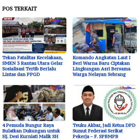
POS TERKAIT
Tekan Fatalitas Kecelakaan,
Komando Angkatan Laut I
SMKN 3 Rantau Utara Gelar
Beri Warna Baru Ciptakan
Sosialisasi Tertib Berlalu
Lingkungan Asri Bersama
Lintas dan PPGD
Warga Nelayan Sebrang
4 Pemuda Bungur Raya
Teuku Akbar, Jadi Ketua DPD
Bulatkan Dukungan untuk
Sumut Federasi Serikat
Hj. Desi Kurniati Malik SH
Pekerja – F. SPBMPB