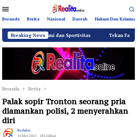
Loncat
Menu
ke
Mobile
konten
Beranda
Berita
Nasional
Daerah
Hukum Dan Kriminal
aturahmi dan Sportivitas
Breaking News
Tekan Fatalitas Kecelakaan
Beranda
Berita
Palak sopir Tronton seorang pria
diamankan polisi, 2 menyerahkan
diri
Redaksi
16 Mei 2025
185 Dilihat