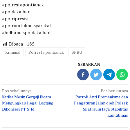
#polrestapontianak
#poldakalbar
#polripresisi
#polriuntukmasyarakat
#bidhumaspoldakalbar
Dibaca :
185
Kriminal
Polresta pontianak
SPBU
SEBARKAN
Navigasi
Pos sebelumnya
Pos berikutnya
Ketika Mesin Gergaji Bicara
Patroli Anti Premanisme dan
pos
Mengungkap Ilegal Logging
Pengaturan Jalan oleh Polsek
Dikonsesi PT. SJM
Silat Hulu Jaga Stabilitas
Kamtibmas