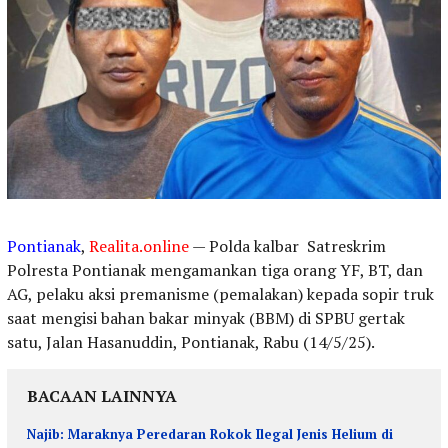
Pontianak
,
Realita.online
— Polda kalbar Satreskrim
Polresta Pontianak mengamankan tiga orang YF, BT, dan
AG, pelaku aksi premanisme (pemalakan) kepada sopir truk
saat mengisi bahan bakar minyak (BBM) di SPBU gertak
satu, Jalan Hasanuddin, Pontianak, Rabu (14/5/25).
BACAAN LAINNYA
Najib: Maraknya Peredaran Rokok Ilegal Jenis Helium di