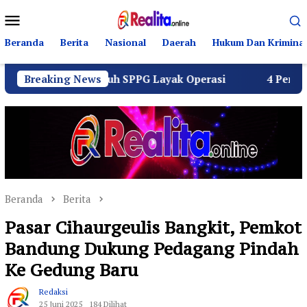
Loncat
Menu
ke
Mobile
konten
Beranda
Berita
Nasional
Daerah
Hukum Dan Kriminal
tus Seluruh SPPG Layak Operasi
Breaking News
4 Pemuda Bungur Ra
Beranda
Berita
Pasar Cihaurgeulis Bangkit, Pemkot
Bandung Dukung Pedagang Pindah
Ke Gedung Baru
Redaksi
25 Juni 2025
184 Dilihat