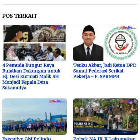
POS TERKAIT
4 Pemuda Bungur Raya
Teuku Akbar, Jadi Ketua DPD
Bulatkan Dukungan untuk
Sumut Federasi Serikat
Hj. Desi Kurniati Malik SH
Pekerja – F. SPBMPB
Menjadi Kepala Desa
Sukamulya
Executive GM Pelindo
Polsek NA IX-X Laksanakan