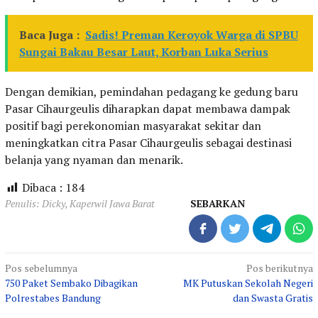
Baca Juga :
Sadis! Preman Keroyok Warga di SPBU
Sungai Bakau Besar Laut, Korban Luka Serius
Dengan demikian, pemindahan pedagang ke gedung baru
Pasar Cihaurgeulis diharapkan dapat membawa dampak
positif bagi perekonomian masyarakat sekitar dan
meningkatkan citra Pasar Cihaurgeulis sebagai destinasi
belanja yang nyaman dan menarik.
Dibaca :
184
Penulis: Dicky, Kaperwil Jawa Barat
SEBARKAN
Navigasi
Pos sebelumnya
Pos berikutnya
750 Paket Sembako Dibagikan
MK Putuskan Sekolah Negeri
pos
Polrestabes Bandung
dan Swasta Gratis