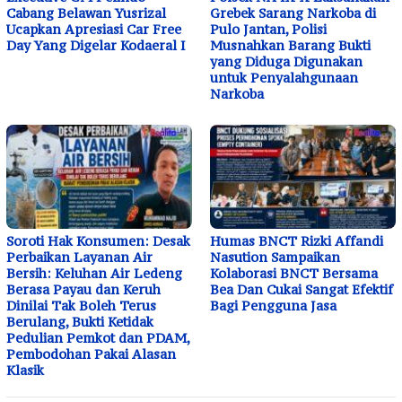
Cabang Belawan Yusrizal
Grebek Sarang Narkoba di
Ucapkan Apresiasi Car Free
Pulo Jantan, Polisi
Day Yang Digelar Kodaeral I
Musnahkan Barang Bukti
yang Diduga Digunakan
untuk Penyalahgunaan
Narkoba
Soroti Hak Konsumen: Desak
Humas BNCT Rizki Affandi
Perbaikan Layanan Air
Nasution Sampaikan
Bersih: Keluhan Air Ledeng
Kolaborasi BNCT Bersama
Berasa Payau dan Keruh
Bea Dan Cukai Sangat Efektif
Dinilai Tak Boleh Terus
Bagi Pengguna Jasa
Berulang, Bukti Ketidak
Pedulian Pemkot dan PDAM,
Pembodohan Pakai Alasan
Klasik