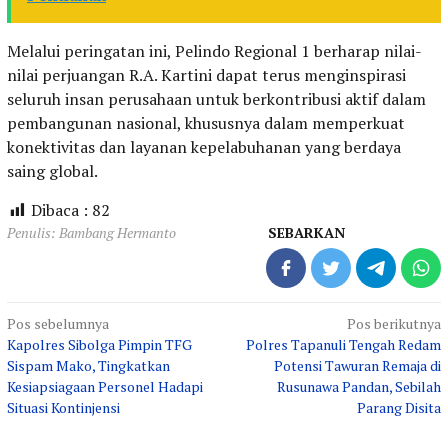
Melalui peringatan ini, Pelindo Regional 1 berharap nilai-
nilai perjuangan R.A. Kartini dapat terus menginspirasi
seluruh insan perusahaan untuk berkontribusi aktif dalam
pembangunan nasional, khususnya dalam memperkuat
konektivitas dan layanan kepelabuhanan yang berdaya
saing global.
Dibaca :
82
Penulis: Bambang Hermanto
SEBARKAN
Navigasi
Pos sebelumnya
Pos berikutnya
Kapolres Sibolga Pimpin TFG
Polres Tapanuli Tengah Redam
pos
Sispam Mako, Tingkatkan
Potensi Tawuran Remaja di
Kesiapsiagaan Personel Hadapi
Rusunawa Pandan, Sebilah
Situasi Kontinjensi
Parang Disita