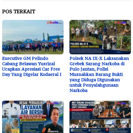
POS TERKAIT
Executive GM Pelindo
Polsek NA IX-X Laksanakan
Cabang Belawan Yusrizal
Grebek Sarang Narkoba di
Ucapkan Apresiasi Car Free
Pulo Jantan, Polisi
Day Yang Digelar Kodaeral I
Musnahkan Barang Bukti
yang Diduga Digunakan
untuk Penyalahgunaan
Narkoba