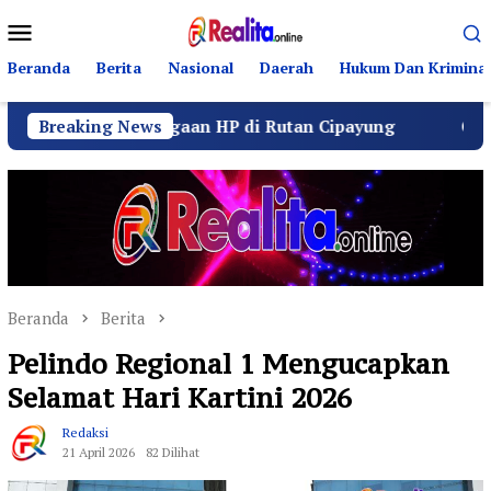
Loncat
Menu
ke
Mobile
konten
Beranda
Berita
Nasional
Daerah
Hukum Dan Kriminal
roti Dugaan HP di Rutan Cipayung
Breaking News
Operasi Senyap 
Beranda
Berita
Pelindo Regional 1 Mengucapkan
Selamat Hari Kartini 2026
Redaksi
21 April 2026
82 Dilihat