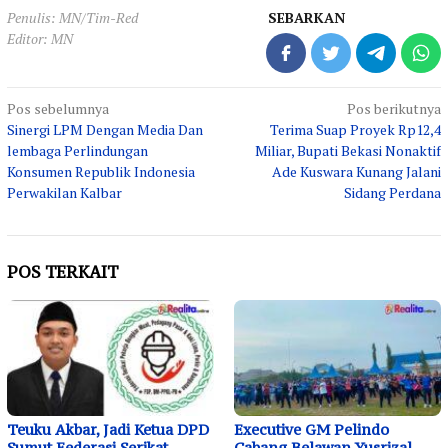
Penulis: MN/Tim-Red
SEBARKAN
Editor: MN
Navigasi
Pos sebelumnya
Pos berikutnya
Sinergi LPM Dengan Media Dan
Terima Suap Proyek Rp12,4
pos
lembaga Perlindungan
Miliar, Bupati Bekasi Nonaktif
Konsumen Republik Indonesia
Ade Kuswara Kunang Jalani
Perwakilan Kalbar
Sidang Perdana
POS TERKAIT
Teuku Akbar, Jadi Ketua DPD
Executive GM Pelindo
Sumut Federasi Serikat
Cabang Belawan Yusrizal