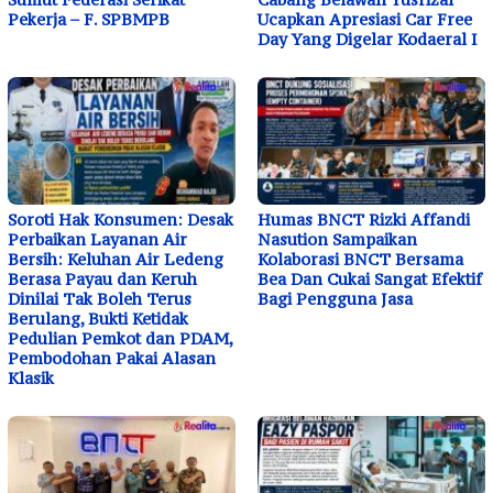
Pekerja – F. SPBMPB
Ucapkan Apresiasi Car Free
Day Yang Digelar Kodaeral I
Soroti Hak Konsumen: Desak
Humas BNCT Rizki Affandi
Perbaikan Layanan Air
Nasution Sampaikan
Bersih: Keluhan Air Ledeng
Kolaborasi BNCT Bersama
Berasa Payau dan Keruh
Bea Dan Cukai Sangat Efektif
Dinilai Tak Boleh Terus
Bagi Pengguna Jasa
Berulang, Bukti Ketidak
Pedulian Pemkot dan PDAM,
Pembodohan Pakai Alasan
Klasik