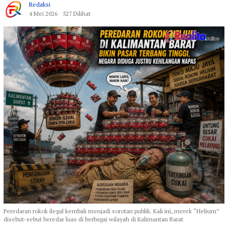
Redaksi
4 Mei 2026
527 Dilihat
Peredaran rokok ilegal kembali menjadi sorotan publik. Kali ini, merek “Helium”
disebut-sebut beredar luas di berbagai wilayah di Kalimantan Barat