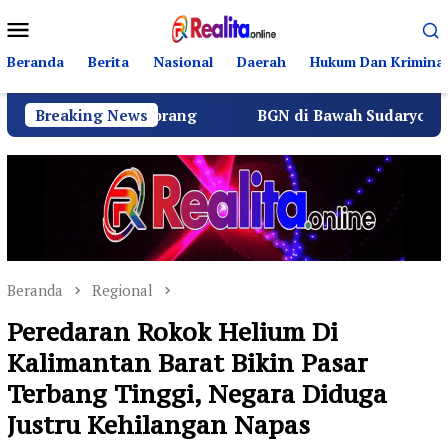
Loncat
Menu
ke
Mobile
konten
Beranda
Berita
Nasional
Daerah
Hukum Dan Kriminal
layan Sebrang
Breaking News
BGN di Bawah Sudaryono Genjot Serti
Beranda
Regional
Peredaran Rokok Helium Di
Kalimantan Barat Bikin Pasar
Terbang Tinggi, Negara Diduga
Justru Kehilangan Napas