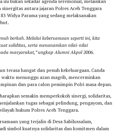
 ini bukan sekadar agenda seremonial, melainkan
inergitas antara jajaran Polres Aceh Tenggara
 83 Widya Parama yang sedang melaksanakan
ebut.
h berkah. Melalui kebersamaan seperti ini, kita
at soliditas, serta menanamkan nilai-nilai
ada masyarakat,” ungkap Alumni Akpol 2006.
n terasa hangat dan penuh kekeluargaan. Canda
nai waktu menunggu azan magrib, mencerminkan
impinan dan para calon pemimpin Polri masa depan.
iharapkan semakin memperkokoh sinergi, solidaritas,
enjalankan tugas sebagai pelindung, pengayom, dan
wilayah hukum Polres Aceh Tenggara.
amaan yang terjalin di Desa Sabilussalam,
di simbol kuatnya solidaritas dan komitmen dalam