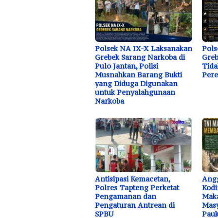
Polsek NA IX-X Laksanakan
Pols
Grebek Sarang Narkoba di
Greb
Pulo Jantan, Polisi
Tida
Musnahkan Barang Bukti
Pere
yang Diduga Digunakan
untuk Penyalahgunaan
Narkoba
Antisipasi Kemacetan,
Ang
Polres Tapteng Perketat
Kodi
Pengamanan dan
Mak
Pengaturan Antrean di
Masy
SPBU
Pau