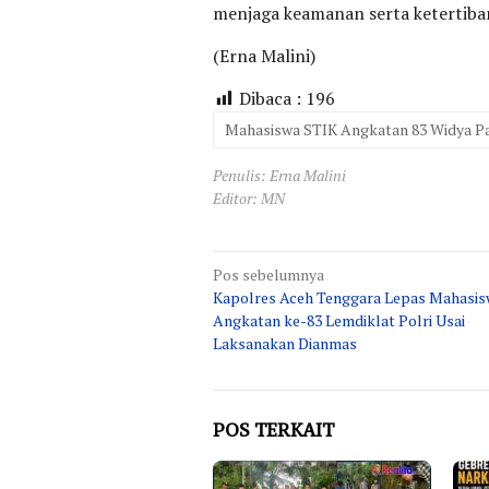
menjaga keamanan serta ketertiba
(Erna Malini)
Dibaca :
196
Mahasiswa STIK Angkatan 83 Widya P
Penulis: Erna Malini
Editor: MN
Navigasi
Pos sebelumnya
Kapolres Aceh Tenggara Lepas Mahasis
pos
Angkatan ke-83 Lemdiklat Polri Usai
Laksanakan Dianmas
POS TERKAIT