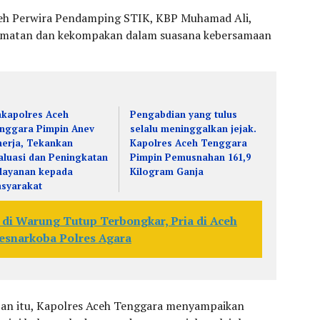
oleh Perwira Pendamping STIK, KBP Muhamad Ali,
hidmatan dan kekompakan dalam suasana kebersamaan
kapolres Aceh
Pengabdian yang tulus
nggara Pimpin Anev
selalu meninggalkan jejak.
nerja, Tekankan
Kapolres Aceh Tenggara
aluasi dan Peningkatan
Pimpin Pemusnahan 161,9
layanan kepada
Kilogram Ganja
syarakat
 di Warung Tutup Terbongkar, Pria di Aceh
esnarkoba Polres Agara
n itu, Kapolres Aceh Tenggara menyampaikan