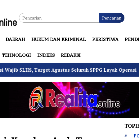
Pencarian
DAERAH
HUKUM DAN KRIMINAL
PERISTIWA
PEND
TEHNOLOGI
INDEKS
REDAKSI
et Agustus Seluruh SPPG Layak Operasi
4 Pemuda Bu
TOPI
PO