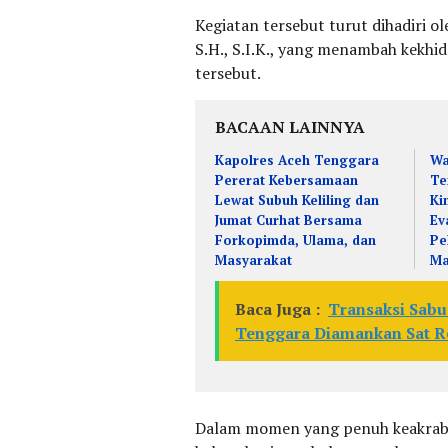
Kegiatan tersebut turut dihadiri 
S.H., S.I.K., yang menambah kek
tersebut.
BACAAN LAINNYA
Kapolres Aceh Tenggara
Wa
Pererat Kebersamaan
Te
Lewat Subuh Keliling dan
Ki
Jumat Curhat Bersama
Ev
Forkopimda, Ulama, dan
Pe
Masyarakat
Ma
Baca Juga :
Transaksi Sabu
Tenggara Diamankan Sat R
Dalam momen yang penuh keakraba