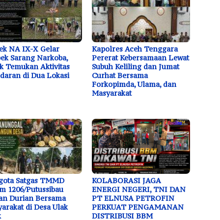
ek NA IX-X Gelar
Kapolres Aceh Tenggara
ek Sarang Narkoba,
Pererat Kebersamaan Lewat
k Temukan Aktivitas
Subuh Keliling dan Jumat
daran di Dua Lokasi
Curhat Bersama
Forkopimda, Ulama, dan
Masyarakat
gota Satgas TMMD
KOLABORASI JAGA
m 1206/Putussibau
ENERGI NEGERI, TNI DAN
an Durian Bersama
PT ELNUSA PETROFIN
arakat di Desa Ulak
PERKUAT PENGAMANAN
k
DISTRIBUSI BBM