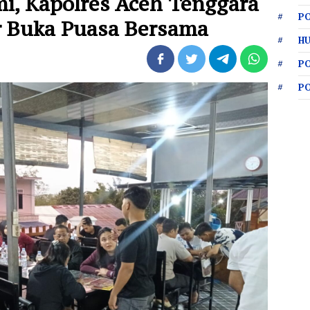
mi, Kapolres Aceh Tenggara
PO
r Buka Puasa Bersama
HU
P
P