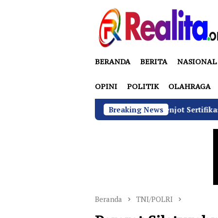
Loncat
ke
konten
BERANDA
BERITA
NASIONAL
OPINI
POLITIK
OLAHRAGA
GN di Bawah Sudaryono Genjot Sertifikasi Wajib SLHS, Targ
Breaking News
Beranda
TNI/POLRI