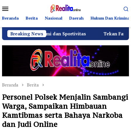
Loncat
Menu
ke
Mobile
konten
Beranda
Berita
Nasional
Daerah
Hukum Dan Kriminal
laturahmi dan Sportivitas
Breaking News
Tekan Fatalitas Kecelaka
Beranda
Berita
Personel Polsek Menjalin Sambangi
Warga, Sampaikan Himbauan
Kamtibmas serta Bahaya Narkoba
dan Judi Online