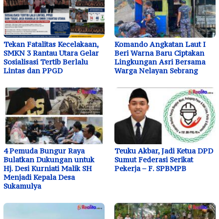
Tekan Fatalitas Kecelakaan,
Komando Angkatan Laut I
SMKN 3 Rantau Utara Gelar
Beri Warna Baru Ciptakan
Sosialisasi Tertib Berlalu
Lingkungan Asri Bersama
Lintas dan PPGD
Warga Nelayan Sebrang
4 Pemuda Bungur Raya
Teuku Akbar, Jadi Ketua DPD
Bulatkan Dukungan untuk
Sumut Federasi Serikat
Hj. Desi Kurniati Malik SH
Pekerja – F. SPBMPB
Menjadi Kepala Desa
Sukamulya