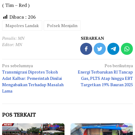
( Tim – Red )
Dibaca :
206
Mapolres Landak
Polsek Menjalin
Penulis: MN
SEBARKAN
Editor: MN
Navigasi
Pos sebelumnya
Pos berikutnya
Transmigrasi Diprotes Tokoh
Energi Terbarukan RI Tancap
pos
Adat Kalbar: Pemerintah Dinilai
Gas, PLTS Atap hingga EBT
Mengabaikan Terhadap Masalah
Targetkan 19% Bauran 2025
Lama
POS TERKAIT