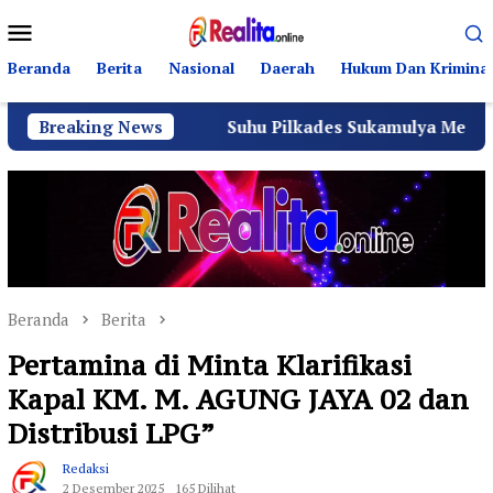
Loncat
Menu
ke
Mobile
konten
Beranda
Berita
Nasional
Daerah
Hukum Dan Kriminal
 PPGD
Breaking News
Suhu Pilkades Sukamulya Memanas, 2000 Warga
Beranda
Berita
Pertamina di Minta Klarifikasi
Kapal KM. M. AGUNG JAYA 02 dan
Distribusi LPG” ‎
Redaksi
2 Desember 2025
165 Dilihat