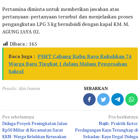
‎Pertamina diminta untuk memberikan jawaban atas
pertanyaan-pertanyaan tersebut dan menjelaskan proses
pengangkutan LPG 3 kg bersubsidi dengan kapal KM. M.
AGUNG JAYA 02.
Dibaca :
165
Baca Juga :
PSHT Cabang Kubu Raya Kukuhkan 74
Warga Baru Tingkat 1 dalam Malam Pengesahan
Sakral
Penulis: Alex Irawan
SEBARKAN
Navigasi
Pos sebelumnya
Pos berikutnya
Diduga Proyek Peningkatan Jalan
Najib: Praktik Kotor
pos
Rp50 Miliar di Kecamatan Sarat
Perdagangan Kayu Terungkap di
KKN: Warga Keluhkan Kerusakan
Sekadau: Kayu Ilegal Diduga