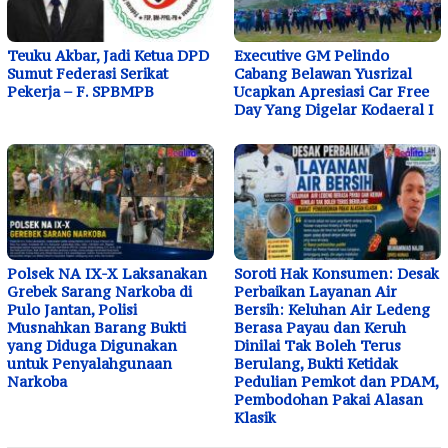
Teuku Akbar, Jadi Ketua DPD
Executive GM Pelindo
Sumut Federasi Serikat
Cabang Belawan Yusrizal
Pekerja – F. SPBMPB
Ucapkan Apresiasi Car Free
Day Yang Digelar Kodaeral I
Polsek NA IX-X Laksanakan
Soroti Hak Konsumen: Desak
Grebek Sarang Narkoba di
Perbaikan Layanan Air
Pulo Jantan, Polisi
Bersih: Keluhan Air Ledeng
Musnahkan Barang Bukti
Berasa Payau dan Keruh
yang Diduga Digunakan
Dinilai Tak Boleh Terus
untuk Penyalahgunaan
Berulang, Bukti Ketidak
Narkoba
Pedulian Pemkot dan PDAM,
Pembodohan Pakai Alasan
Klasik