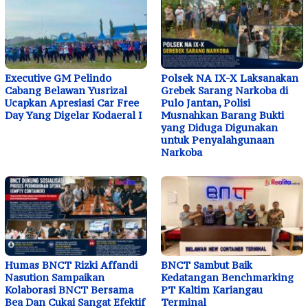
Executive GM Pelindo
Polsek NA IX-X Laksanakan
Cabang Belawan Yusrizal
Grebek Sarang Narkoba di
Ucapkan Apresiasi Car Free
Pulo Jantan, Polisi
Day Yang Digelar Kodaeral I
Musnahkan Barang Bukti
yang Diduga Digunakan
untuk Penyalahgunaan
Narkoba
Humas BNCT Rizki Affandi
BNCT Sambut Baik
Nasution Sampaikan
Kedatangan Benchmarking
Kolaborasi BNCT Bersama
PT Kaltim Kariangau
Bea Dan Cukai Sangat Efektif
Terminal