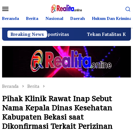
Loncat
Menu
ke
Mobile
konten
Beranda
Berita
Nasional
Daerah
Hukum Dan Kriminal
n Sportivitas
Breaking News
Tekan Fatalitas Kecelakaan, SMKN 3 Ra
Beranda
Berita
Pihak Klinik Rawat Inap Sebut
Nama Kepala Dinas Kesehatan
Kabupaten Bekasi saat
Dikonfirmasi Terkait Perizinan