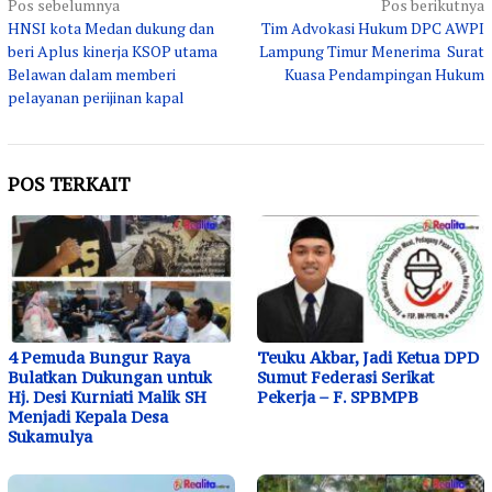
Navigasi
Pos sebelumnya
Pos berikutnya
HNSI kota Medan dukung dan
Tim Advokasi Hukum DPC AWPI
pos
beri Aplus kinerja KSOP utama
Lampung Timur Menerima Surat
Belawan dalam memberi
Kuasa Pendampingan Hukum
pelayanan perijinan kapal
POS TERKAIT
4 Pemuda Bungur Raya
Teuku Akbar, Jadi Ketua DPD
Bulatkan Dukungan untuk
Sumut Federasi Serikat
Hj. Desi Kurniati Malik SH
Pekerja – F. SPBMPB
Menjadi Kepala Desa
Sukamulya