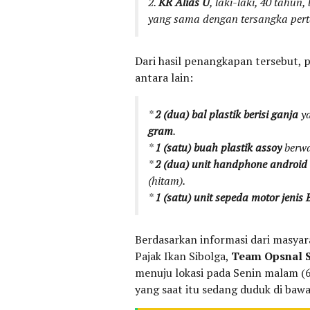
2.
KR Alias U
, laki-laki, 40 tahun
yang sama dengan tersangka per
Dari hasil penangkapan tersebut, p
antara lain:
*
2 (dua) bal plastik berisi ganja
ya
gram
.
*
1 (satu) buah plastik assoy
berwa
*
2 (dua) unit handphone android
(hitam).
*
1 (satu) unit sepeda motor jenis 
Berdasarkan informasi dari masyar
Pajak Ikan Sibolga,
Team Opsnal S
menuju lokasi pada Senin malam (
yang saat itu sedang duduk di bawah