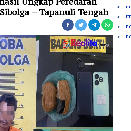
rhasil Ungkap Peredaran
PO
Sibolga – Tapanuli Tengah
HU
P
P