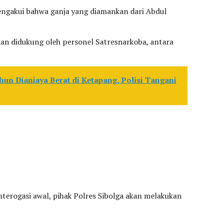
engakui bahwa ganja yang diamankan dari Abdul
dan didukung oleh personel Satresnarkoba, antara
hun Dianiaya Berat di Ketapang, Polisi Tangani
terogasi awal, pihak Polres Sibolga akan melakukan