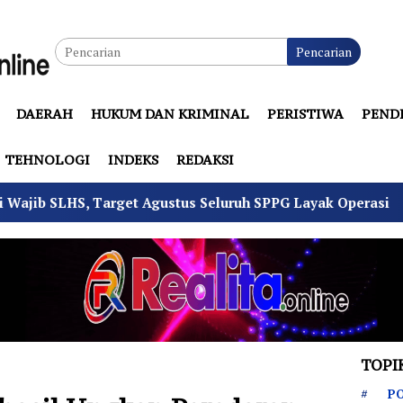
Pencarian
DAERAH
HUKUM DAN KRIMINAL
PERISTIWA
PEND
TEHNOLOGI
INDEKS
REDAKSI
 Agustus Seluruh SPPG Layak Operasi
4 Pemuda Bung
TOPI
PO