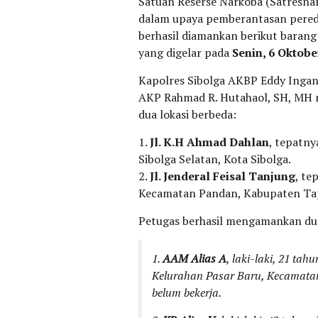
Satuan Reserse Narkoba (Satresnar
dalam upaya pemberantasan pereda
berhasil diamankan berikut barang 
yang digelar pada
Senin, 6 Oktobe
Kapolres Sibolga AKBP Eddy Ingant
AKP Rahmad R. Hutahaol, SH, MH m
dua lokasi berbeda:
1.
Jl. K.H Ahmad Dahlan
, tepatny
Sibolga Selatan, Kota Sibolga.
2.
Jl. Jenderal Feisal Tanjung
, te
Kecamatan Pandan, Kabupaten Tap
Petugas berhasil mengamankan dua 
1.
AAM Alias A
, laki-laki, 21 tah
Kelurahan Pasar Baru, Kecamata
belum bekerja.