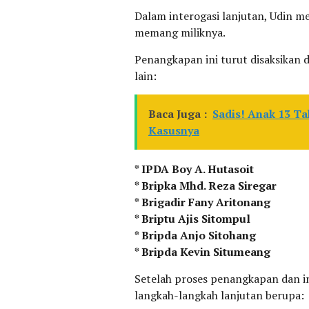
Dalam interogasi lanjutan, Udin m
memang miliknya.
Penangkapan ini turut disaksikan 
lain:
Baca Juga :
Sadis! Anak 13 Ta
Kasusnya
* IPDA Boy A. Hutasoit
* Bripka Mhd. Reza Siregar
* Brigadir Fany Aritonang
* Briptu Ajis Sitompul
* Bripda Anjo Sitohang
* Bripda Kevin Situmeang
Setelah proses penangkapan dan in
langkah-langkah lanjutan berupa: