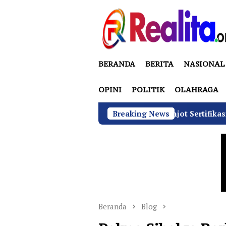
Loncat
ke
konten
BERANDA
BERITA
NASIONAL
OPINI
POLITIK
OLAHRAGA
 di Bawah Sudaryono Genjot Sertifikasi Wajib SLHS, Target
Breaking News
Beranda
Blog