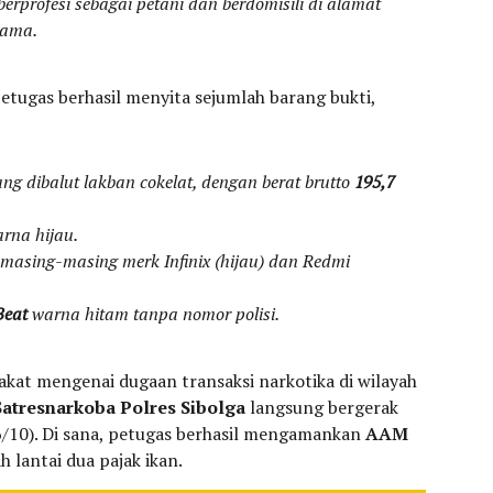
, berprofesi sebagai petani dan berdomisili di alamat
tama.
etugas berhasil menyita sejumlah barang bukti,
ng dibalut lakban cokelat, dengan berat brutto
195,7
rna hijau.
masing-masing merk Infinix (hijau) dan Redmi
Beat
warna hitam tanpa nomor polisi.
akat mengenai dugaan transaksi narkotika di wilayah
atresnarkoba Polres Sibolga
langsung bergerak
6/10). Di sana, petugas berhasil mengamankan
AAM
 lantai dua pajak ikan.