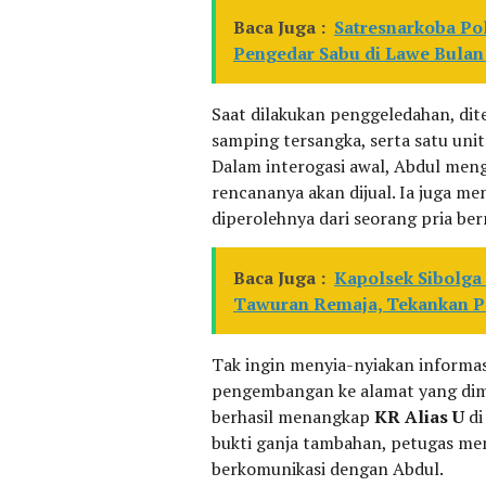
Baca Juga :
Satresnarkoba Po
Pengedar Sabu di Lawe Bulan
Saat dilakukan penggeledahan, ditem
samping tersangka, serta satu un
Dalam interogasi awal, Abdul meng
rencananya akan dijual. Ia juga 
diperolehnya dari seorang pria b
Baca Juga :
Kapolsek Sibolga
Tawuran Remaja, Tekankan P
Tak ingin menyia-nyiakan informa
pengembangan ke alamat yang dima
berhasil menangkap
KR Alias U
di
bukti ganja tambahan, petugas me
berkomunikasi dengan Abdul.