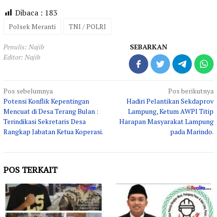
Dibaca :
183
Polsek Meranti
TNI / POLRI
Penulis: Najib
SEBARKAN
Editor: Najib
Navigasi
Pos sebelumnya
Pos berikutnya
Potensi Konflik Kepentingan
Hadiri Pelantikan Sekdaprov
pos
Mencuat di Desa Terang Bulan :
Lampung, Ketum AWPI Titip
Terindikasi Sekretaris Desa
Harapan Masyarakat Lampung
Rangkap Jabatan Ketua Koperasi.
pada Marindo.
POS TERKAIT