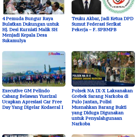
4 Pemuda Bungur Raya
Teuku Akbar, Jadi Ketua DPD
Bulatkan Dukungan untuk
Sumut Federasi Serikat
Hj. Desi Kurniati Malik SH
Pekerja – F. SPBMPB
Menjadi Kepala Desa
Sukamulya
Executive GM Pelindo
Polsek NA IX-X Laksanakan
Cabang Belawan Yusrizal
Grebek Sarang Narkoba di
Ucapkan Apresiasi Car Free
Pulo Jantan, Polisi
Day Yang Digelar Kodaeral I
Musnahkan Barang Bukti
yang Diduga Digunakan
untuk Penyalahgunaan
Narkoba