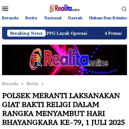
Loncat
Menu
ke
Mobile
konten
Beranda
Berita
Nasional
Daerah
Hukum Dan Kriminal
Seluruh SPPG Layak Operasi
Breaking News
4 Pemuda Bungur Raya Bu
Beranda
Berita
POLSEK MERANTI LAKSANAKAN
GIAT BAKTI RELIGI DALAM
RANGKA MENYAMBUT HARI
BHAYANGKARA KE-79, 1 JULI 2025