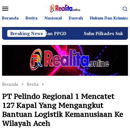
Loncat
Menu
ke
Mobile
konten
Beranda
Berita
Nasional
Daerah
Hukum Dan Kriminal
u Lintas dan PPGD
Breaking News
Suhu Pilkades Sukamulya Memanas
Beranda
Berita
PT Pelindo Regional 1 Mencatet
127 Kapal Yang Mengangkut
Bantuan Logistik Kemanusiaan Ke
Wilayah Aceh