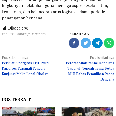
lingkungan pelabuhan guna menjaga aspek keselamatan,
keamanan, dan kelancaran arus logistik selama periode
penanganan bencana.
Dibaca :
98
Penulis: Bambang Hermanto
SEBARKAN
Navigasi
Pos sebelumnya
Pos berikutnya
Perkuat Sinergitas TNI-Polri,
Pererat Silaturahmi, Kapolres
pos
Kapolres Tapanuli Tengah
Tapanuli Tengah Temui Ketua
Kunjungi Mako Lanal Sibolga
MUI Bahas Pemulihan Pasca
Bencana
POS TERKAIT