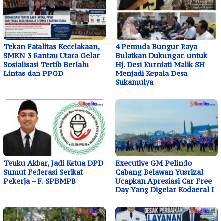
Tekan Fatalitas Kecelakaan,
4 Pemuda Bungur Raya
SMKN 3 Rantau Utara Gelar
Bulatkan Dukungan untuk
Sosialisasi Tertib Berlalu
Hj. Desi Kurniati Malik SH
Lintas dan PPGD
Menjadi Kepala Desa
Sukamulya
Teuku Akbar, Jadi Ketua DPD
Executive GM Pelindo
Sumut Federasi Serikat
Cabang Belawan Yusrizal
Pekerja – F. SPBMPB
Ucapkan Apresiasi Car Free
Day Yang Digelar Kodaeral I