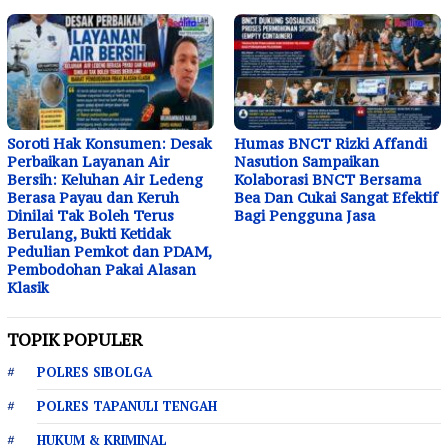
Soroti Hak Konsumen: Desak
Humas BNCT Rizki Affandi
Perbaikan Layanan Air
Nasution Sampaikan
Bersih: Keluhan Air Ledeng
Kolaborasi BNCT Bersama
Berasa Payau dan Keruh
Bea Dan Cukai Sangat Efektif
Dinilai Tak Boleh Terus
Bagi Pengguna Jasa
Berulang, Bukti Ketidak
Pedulian Pemkot dan PDAM,
Pembodohan Pakai Alasan
Klasik
TOPIK POPULER
POLRES SIBOLGA
POLRES TAPANULI TENGAH
HUKUM & KRIMINAL