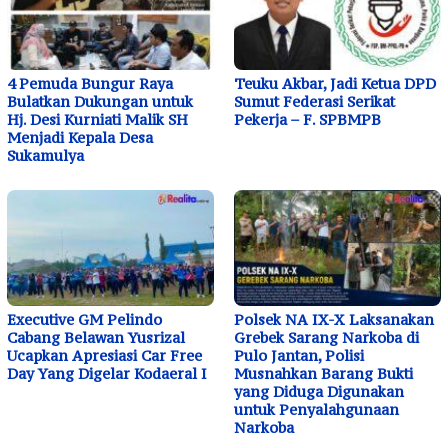
4 Pemuda Bungur Raya
Teuku Akbar, Jadi Ketua DPD
Bulatkan Dukungan untuk
Sumut Federasi Serikat
Hj. Desi Kurniati Malik SH
Pekerja – F. SPBMPB
Menjadi Kepala Desa
Sukamulya
Executive GM Pelindo
Polsek NA IX-X Laksanakan
Cabang Belawan Yusrizal
Grebek Sarang Narkoba di
Ucapkan Apresiasi Car Free
Pulo Jantan, Polisi
Day Yang Digelar Kodaeral I
Musnahkan Barang Bukti
yang Diduga Digunakan
untuk Penyalahgunaan
Narkoba