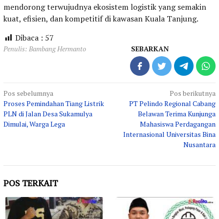
mendorong terwujudnya ekosistem logistik yang semakin
kuat, efisien, dan kompetitif di kawasan Kuala Tanjung.
Dibaca :
57
Penulis: Bambang Hermanto
SEBARKAN
Navigasi
Pos sebelumnya
Pos berikutnya
Proses Pemindahan Tiang Listrik
PT Pelindo Regional Cabang
pos
PLN di Jalan Desa Sukamulya
Belawan Terima Kunjunga
Dimulai, Warga Lega
Mahasiswa Perdagangan
Internasional Universitas Bina
Nusantara
POS TERKAIT