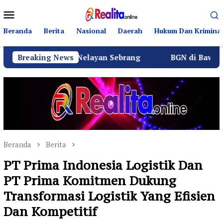
Loncat
Menu
ke
Mobile
konten
Beranda
Berita
Nasional
Daerah
Hukum Dan Kriminal
a Warga Nelayan Sebrang
Breaking News
BGN di Bawah Sudaryono Ge
Beranda
Berita
PT Prima Indonesia Logistik Dan
PT Prima Komitmen Dukung
Transformasi Logistik Yang Efisien
Dan Kompetitif