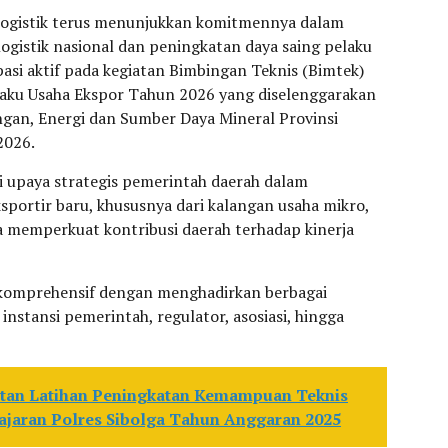
Logistik terus menunjukkan komitmennya dalam
gistik nasional dan peningkatan daya saing pelaku
pasi aktif pada kegiatan Bimbingan Teknis (Bimtek)
elaku Usaha Ekspor Tahun 2026 yang diselenggarakan
ngan, Energi dan Sumber Daya Mineral Provinsi
2026.
i upaya strategis pemerintah daerah dalam
portir baru, khususnya dari kalangan usaha mikro,
 memperkuat kontribusi daerah terhadap kinerja
 komprehensif dengan menghadirkan berbagai
nstansi pemerintah, regulator, asosiasi, hingga
tan Latihan Peningkatan Kemampuan Teknis
ajaran Polres Sibolga Tahun Anggaran 2025