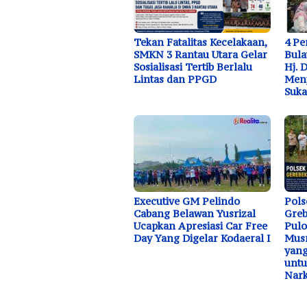
Tekan Fatalitas Kecelakaan,
4 P
SMKN 3 Rantau Utara Gelar
Bula
Sosialisasi Tertib Berlalu
Hj. 
Lintas dan PPGD
Menj
Suk
Executive GM Pelindo
Pols
Cabang Belawan Yusrizal
Greb
Ucapkan Apresiasi Car Free
Pulo
Day Yang Digelar Kodaeral I
Musn
yang
unt
Nar