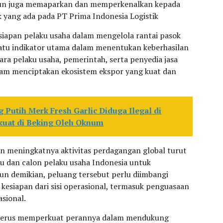
ngun juga memaparkan dan memperkenalkan kepada
ik yang ada pada PT Prima Indonesia Logistik
siapan pelaku usaha dalam mengelola rantai pasok
 satu indikator utama dalam menentukan keberhasilan
tara pelaku usaha, pemerintah, serta penyedia jasa
alam menciptakan ekosistem ekspor yang kuat dan
Putih Merk Fresh Garlic Diduga Ilegal di
kuat di Beking Oleh Oknum
meningkatnya aktivitas perdagangan global turut
u dan calon pelaku usaha Indonesia untuk
n demikian, peluang tersebut perlu diimbangi
kesiapan dari sisi operasional, termasuk penguasaan
asional.
n terus memperkuat perannya dalam mendukung