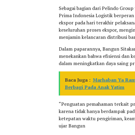
Sebagai bagian dari Pelindo Group 
Prima Indonesia Logistik berperan
ekspor pada hari terakhir pelaksan
keseluruhan proses ekspor, menging
menjamin kelancaran distribusi ba
Dalam paparannya, Bangun Sitakar 
menekankan bahwa efisiensi dan ke
dalam meningkatkan daya saing pro
Baca Juga :
Marhaban Ya Ram
Berbagi Pada Anak Yatim
“Penguatan pemahaman terkait pros
karena tidak hanya berdampak pada 
ketepatan waktu pengiriman, keama
ujar Bangun