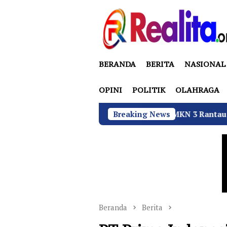
Loncat
ke
konten
BERANDA
BERITA
NASIONAL
OPINI
POLITIK
OLAHRAGA
Fatalitas Kecelakaan, SMKN 3 Rantau Utara Gelar Sosialisas
Breaking News
Beranda
Berita