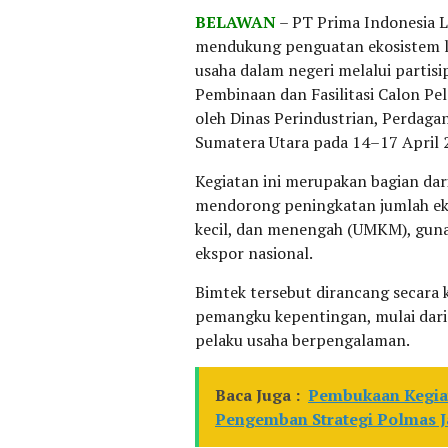
BELAWAN
– PT Prima Indonesia 
mendukung penguatan ekosistem lo
usaha dalam negeri melalui partisi
Pembinaan dan Fasilitasi Calon P
oleh Dinas Perindustrian, Perdaga
Sumatera Utara pada 14–17 April 
Kegiatan ini merupakan bagian dar
mendorong peningkatan jumlah eks
kecil, dan menengah (UMKM), guna
ekspor nasional.
Bimtek tersebut dirancang secara
pemangku kepentingan, mulai dari i
pelaku usaha berpengalaman.
Baca Juga :
Pembukaan Kegia
Pengemban Strategi Polmas J