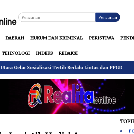
Pencarian
DAERAH
HUKUM DAN KRIMINAL
PERISTIWA
PEND
TEHNOLOGI
INDEKS
REDAKSI
i Tertib Berlalu Lintas dan PPGD
Suhu Pilkades Suka
TOPI
PO