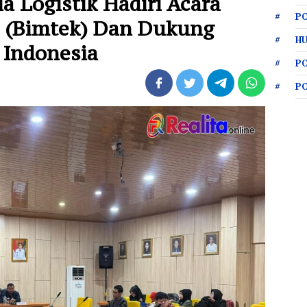
a Logistik Hadiri Acara
PO
 (Bimtek) Dan Dukung
HU
 Indonesia
P
P