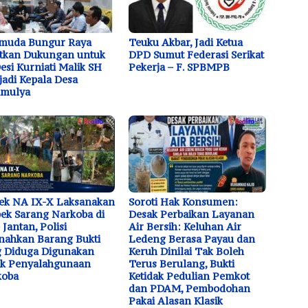
emuda Bungur Raya
Teuku Akbar, Jadi Ketua
tkan Dukungan untuk
DPD Sumut Federasi Serikat
Desi Kurniati Malik SH
Pekerja – F. SPBMPB
adi Kepala Desa
amulya
ek NA IX-X Laksanakan
Soroti Hak Konsumen:
ek Sarang Narkoba di
Desak Perbaikan Layanan
 Jantan, Polisi
Air Bersih: Keluhan Air
ahkan Barang Bukti
Ledeng Berasa Payau dan
 Diduga Digunakan
Keruh Dinilai Tak Boleh
uk Penyalahgunaan
Terus Berulang, Bukti
koba
Ketidak Pedulian Pemkot
dan PDAM, Pembodohan
Pakai Alasan Klasik