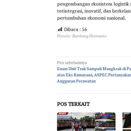
pengembangan ekosistem logistik 
terintegrasi, inovatif, dan berkel
pertumbuhan ekonomi nasional.
Dibaca :
56
Penulis: Bambang Hermanto
Navigasi
Pos sebelumnya
Enam Unit Truk Sampah Mangkrak di Pa
pos
atas Eks Ramayana, ASPEC Pertanyaka
Anggaran Perawatan
POS TERKAIT