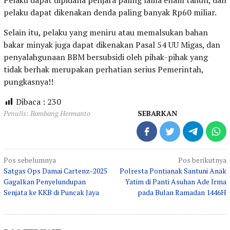
Pelaku dapat dipidana penjara paling lama enam tahun, dan
pelaku dapat dikenakan denda paling banyak Rp60 miliar.
Selain itu, pelaku yang meniru atau memalsukan bahan
bakar minyak juga dapat dikenakan Pasal 54 UU Migas, dan
penyalahgunaan BBM bersubsidi oleh pihak-pihak yang
tidak berhak merupakan perhatian serius Pemerintah,
pungkasnya!!
Dibaca :
230
Penulis: Bambang Hermanto
SEBARKAN
Navigasi
Pos sebelumnya
Pos berikutnya
Satgas Ops Damai Cartenz-2025
Polresta Pontianak Santuni Anak
pos
Gagalkan Penyelundupan
Yatim di Panti Asuhan Ade Irma
Senjata ke KKB di Puncak Jaya
pada Bulan Ramadan 1446H