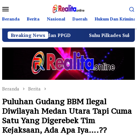
Loncat
Menu
ke
Mobile
konten
Beranda
Berita
Nasional
Daerah
Hukum Dan Kriminal
u Lintas dan PPGD
Breaking News
Suhu Pilkades Sukamulya Memanas
Beranda
Berita
Puluhan Gudang BBM Ilegal
Diwilayah Medan Utara Tapi Cuma
Satu Yang Digerebek Tim
Kejaksaan, Ada Apa Iya….??