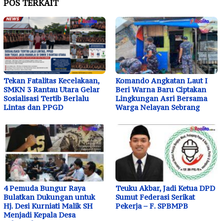
POS TERKAIT
Tekan Fatalitas Kecelakaan,
Komando Angkatan Laut I
SMKN 3 Rantau Utara Gelar
Beri Warna Baru Ciptakan
Sosialisasi Tertib Berlalu
Lingkungan Asri Bersama
Lintas dan PPGD
Warga Nelayan Sebrang
4 Pemuda Bungur Raya
Teuku Akbar, Jadi Ketua DPD
Bulatkan Dukungan untuk
Sumut Federasi Serikat
Hj. Desi Kurniati Malik SH
Pekerja – F. SPBMPB
Menjadi Kepala Desa