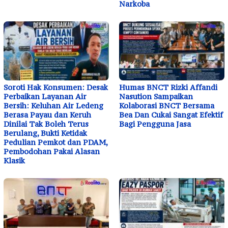
Narkoba
Soroti Hak Konsumen: Desak
Humas BNCT Rizki Affandi
Perbaikan Layanan Air
Nasution Sampaikan
Bersih: Keluhan Air Ledeng
Kolaborasi BNCT Bersama
Berasa Payau dan Keruh
Bea Dan Cukai Sangat Efektif
Dinilai Tak Boleh Terus
Bagi Pengguna Jasa
Berulang, Bukti Ketidak
Pedulian Pemkot dan PDAM,
Pembodohan Pakai Alasan
Klasik