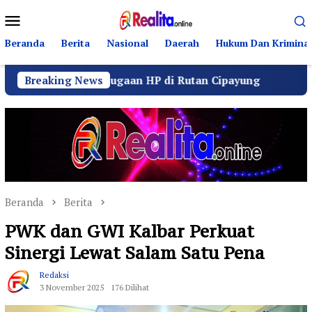
Loncat
Menu
ke
Mobile
konten
Beranda
Berita
Nasional
Daerah
Hukum Dan Kriminal
oroti Dugaan HP di Rutan Cipayung
Breaking News
Operasi Senyap
Beranda
Berita
PWK dan GWI Kalbar Perkuat
Sinergi Lewat Salam Satu Pena
Redaksi
3 November 2025
176 Dilihat