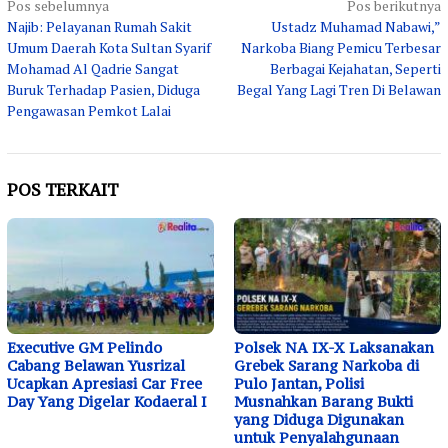
Navigasi
Pos sebelumnya
Pos berikutnya
Najib: Pelayanan Rumah Sakit
Ustadz Muhamad Nabawi,”
pos
Umum Daerah Kota Sultan Syarif
Narkoba Biang Pemicu Terbesar
Mohamad Al Qadrie Sangat
Berbagai Kejahatan, Seperti
Buruk Terhadap Pasien, Diduga
Begal Yang Lagi Tren Di Belawan
Pengawasan Pemkot Lalai
POS TERKAIT
Executive GM Pelindo
Polsek NA IX-X Laksanakan
Cabang Belawan Yusrizal
Grebek Sarang Narkoba di
Ucapkan Apresiasi Car Free
Pulo Jantan, Polisi
Day Yang Digelar Kodaeral I
Musnahkan Barang Bukti
yang Diduga Digunakan
untuk Penyalahgunaan