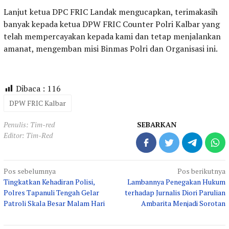
Lanjut ketua DPC FRIC Landak mengucapkan, terimakasih
banyak kepada ketua DPW FRIC Counter Polri Kalbar yang
telah mempercayakan kepada kami dan tetap menjalankan
amanat, mengemban misi Binmas Polri dan Organisasi ini.
Dibaca :
116
DPW FRIC Kalbar
Penulis: Tim-red
SEBARKAN
Editor: Tim-Red
Navigasi
Pos sebelumnya
Pos berikutnya
Tingkatkan Kehadiran Polisi,
Lambannya Penegakan Hukum
pos
Polres Tapanuli Tengah Gelar
terhadap Jurnalis Diori Parulian
Patroli Skala Besar Malam Hari
Ambarita Menjadi Sorotan