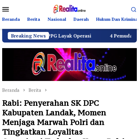
Loncat
Menu
ke
Mobile
konten
Beranda
Berita
Nasional
Daerah
Hukum Dan Kriminal
eluruh SPPG Layak Operasi
Breaking News
4 Pemuda Bungur Raya Bul
Beranda
Berita
Rabi: Penyerahan SK DPC
Kabupaten Landak, Momen
Menjaga Marwah Polri dan
Tingkatkan Loyalitas