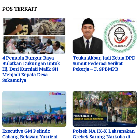
POS TERKAIT
4 Pemuda Bungur Raya
Teuku Akbar, Jadi Ketua DPD
Bulatkan Dukungan untuk
Sumut Federasi Serikat
Hj. Desi Kurniati Malik SH
Pekerja – F. SPBMPB
Menjadi Kepala Desa
Sukamulya
Executive GM Pelindo
Polsek NA IX-X Laksanakan
Cabang Belawan Yusrizal
Grebek Sarang Narkoba di