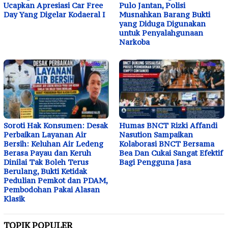
Ucapkan Apresiasi Car Free
Pulo Jantan, Polisi
Day Yang Digelar Kodaeral I
Musnahkan Barang Bukti
yang Diduga Digunakan
untuk Penyalahgunaan
Narkoba
Soroti Hak Konsumen: Desak
Humas BNCT Rizki Affandi
Perbaikan Layanan Air
Nasution Sampaikan
Bersih: Keluhan Air Ledeng
Kolaborasi BNCT Bersama
Berasa Payau dan Keruh
Bea Dan Cukai Sangat Efektif
Dinilai Tak Boleh Terus
Bagi Pengguna Jasa
Berulang, Bukti Ketidak
Pedulian Pemkot dan PDAM,
Pembodohan Pakai Alasan
Klasik
TOPIK POPULER